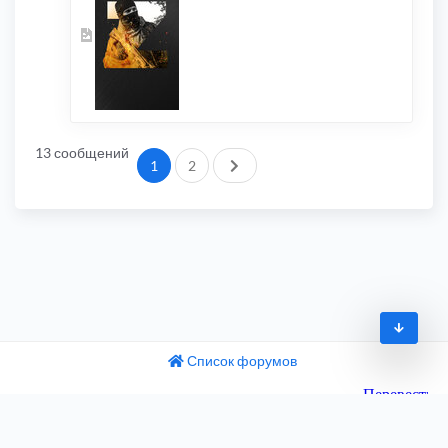
13 сообщений
След.
1
2
Список форумов
© 2009-2026
одный текст