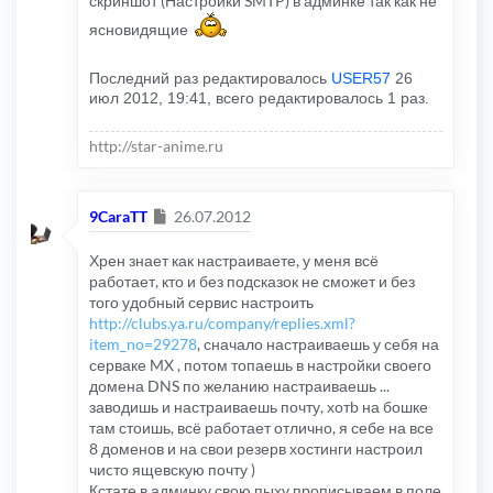
скриншот (Настройки SMTP) в админке так как не
ясновидящие
Последний раз редактировалось
USER57
26
июл 2012, 19:41, всего редактировалось 1 раз.
http://star-anime.ru
Сообщение
9CaraTT
26.07.2012
Хрен знает как настраиваете, у меня всё
работает, кто и без подсказок не сможет и без
того удобный сервис настроить
http://clubs.ya.ru/company/replies.xml?
item_no=29278
, сначало настраиваешь у себя на
серваке MX , потом топаешь в настройки своего
домена DNS по желанию настраиваешь ...
заводишь и настраиваешь почту, хотb на бошке
там стоишь, всё работает отлично, я себе на все
8 доменов и на свои резерв хостинги настроил
чиcто ящевскую почту )
Кстате в админку свою пыху прописываем в поле