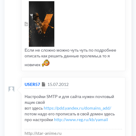
Если не сложно можно чуть чуть по подробнее
описать как решить данные пролемы,а то я
новичек
Сообщение
USER57
15.07.2012
Настройки SMTP и для сайта нужен почтовый
ящик свой
вот здесь
https://pdd.yandex.ru/domains_add/
потом надо его прописать в свой домен здесь
про настройки
http://www.reg.ru/kb/yamail
http://star-anime.ru