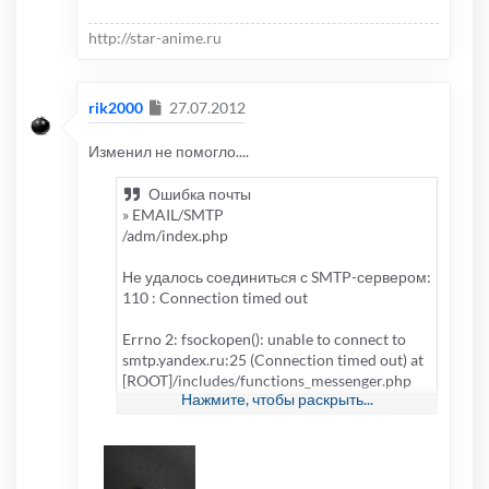
http://star-anime.ru
Сообщение
rik2000
27.07.2012
Изменил не помогло....
Ошибка почты
» EMAIL/SMTP
/adm/index.php
Не удалось соединиться с SMTP-сервером:
110 : Connection timed out
Errno 2: fsockopen(): unable to connect to
smtp.yandex.ru:25 (Connection timed out) at
[ROOT]/includes/functions_messenger.php
Нажмите, чтобы раскрыть...
line 1001