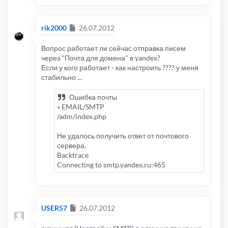
Сообщение
rik2000
26.07.2012
Вопрос работает ли сейчас отправка писем
через "Почта для домена" в yandex?
Если у кого работает - как настроить ???? у меня
стабильно ...
Ошибка почты
» EMAIL/SMTP
/adm/index.php
Не удалось получить ответ от почтового
сервера.
Backtrace
Connecting to smtp.yandex.ru:465
Сообщение
USER57
26.07.2012