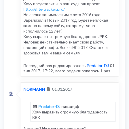
Хочу представить на ваш суд наш проект
http://elite-tracker.pro/
Не спеша занимался им с лета 2016 года.
Зарелизил в Новый 2017 год. Будет неплохая
замена нашему сайту, которому вчера
исполнилось 12 лет )
Хочу выразить огромную благодарность
PPK
.
Человек действительно знает свою работу,
настоящий профи. Всех с НГ 2017. Счастья и
здоровья вам и вашим семьям.
Последний раз редактировалось
Predator-DJ
01
янв 2017, 17:22, всего редактировалось 1 раз.
Сообщение
NORMANN
01.01.2017
Predator-DJ
писал(а):
Хочу выразить огромную благодарность
BBK
А это кто? Ни с кем не перепутал?