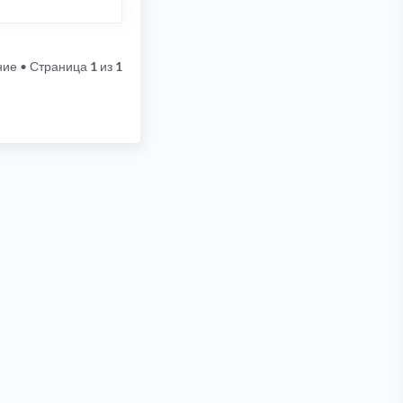
ние
• Страница
1
из
1