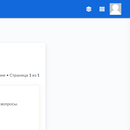
ние
• Страница
1
из
1
 вопросы.