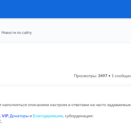
Новости по сайту
Просмотры:
3497
•
1 сообще
ет наполняться описанием настроек и ответами на часто задаваемые
,
VIP
,
Донаторы
и
Благодарившие
, субординация:
С,