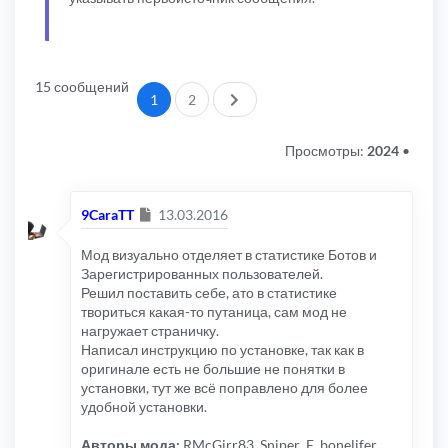
15 сообщений
След.
1
2
Просмотры:
2024
•
Сообщение
9CaraTT
13.03.2016
Мод визуально отделяет в статистике Ботов и
Зарегистрированных пользователей.
Решил поставить себе, ато в статистике
твориться какая-то путаница, сам мод не
нагружает страничку.
Написал инструкцию по установке, так как в
оригинале есть не большие не понятки в
установки, тут же всё поправлено для более
удобной установки.
Авторы мода:
RMcGirr83, Sniper_E, bonelifer,