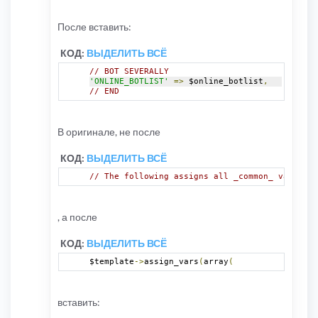
После вставить:
КОД:
ВЫДЕЛИТЬ ВСЁ
// BOT SEVERALLY
'ONLINE_BOTLIST'
=>
 $online_botlist
,
// END
В оригинале, не после
КОД:
ВЫДЕЛИТЬ ВСЁ
// The following assigns all _common_ variable
, а после
КОД:
ВЫДЕЛИТЬ ВСЁ
$template
->
assign_vars
(
array
(
вставить: