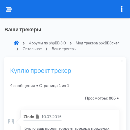
Ваши трекеры
Форумы по phpBB 3.0
Мод трекера ppkBB3cker
Остальное
Ваши трекеры
Куплю проект трекер
4 сообщения
• Страница
1
из
1
Просмотры:
885
•
Сообщение
Zindo
10.07.2015
Куплю ваш проект торрент трекер,в пределах