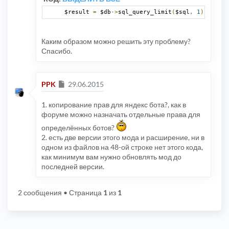
FILE: [ROOT]/includes/db/mysql.php
$result 
=
 $db
->
sql_query_limit
(
$sql
,
1
);
LINE: 240
CALL: dbal_mysql->sql_query()
FILE: [ROOT]/includes/db/dbal.php
Каким образом можно решить эту проблему?
LINE: 170
Спасибо.
CALL: dbal_mysql->_sql_query_limit()
FILE: [ROOT]/includes/bb3topics.php
LINE: 48
CALL: dbal->sql_query_limit()
Сообщение
PPK
29.06.2015
FILE: [ROOT]/search.php
LINE: 136
1. копирование прав для яндекс бота?, как в
CALL: include('[ROOT]/includes/bb3topics.php')
форуме можно назначать отдельные права для
определённых ботов?
2. есть две версии этого мода и расширение, ни в
одном из файлов на 48-ой строке нет этого кода,
как минимум вам нужно обновлять мод до
последней версии.
2 сообщения
• Страница
1
из
1