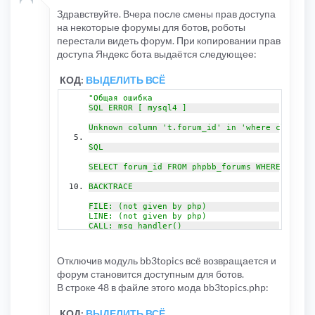
Здравствуйте. Вчера после смены прав доступа
на некоторые форумы для ботов, роботы
перестали видеть форум. При копировании прав
доступа Яндекс бота выдаётся следующее:
КОД:
ВЫДЕЛИТЬ ВСЁ
"Общая ошибка
SQL ERROR [ mysql4 ]
Unknown column 't.forum_id' in 'where clause' 
SQL
SELECT forum_id FROM phpbb_forums WHERE forum_
BACKTRACE
FILE: (not given by php)
LINE: (not given by php)
CALL: msg_handler()
FILE: [ROOT]/includes/db/dbal.php
LINE: 757
Отключив модуль bb3topics всё возвращается и
CALL: trigger_error()
форум становится доступным для ботов.
FILE: [ROOT]/includes/db/mysql.php
В строке 48 в файле этого мода bb3topics.php:
LINE: 193
CALL: dbal->sql_error()
КОД:
ВЫДЕЛИТЬ ВСЁ