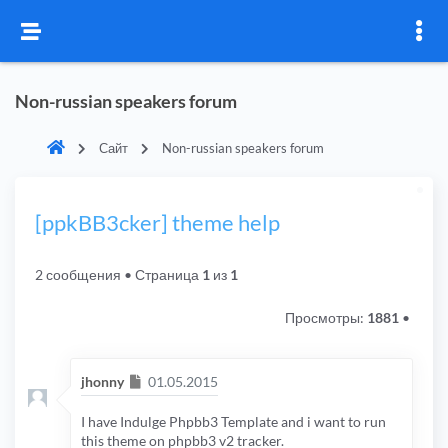
Non-russian speakers forum
Сайт
Non-russian speakers forum
[ppkBB3cker] theme help
2 сообщения
• Страница
1
из
1
Просмотры:
1881
•
Сообщение
jhonny
01.05.2015
I have Indulge Phpbb3 Template and i want to run
this theme on phpbb3 v2 tracker.