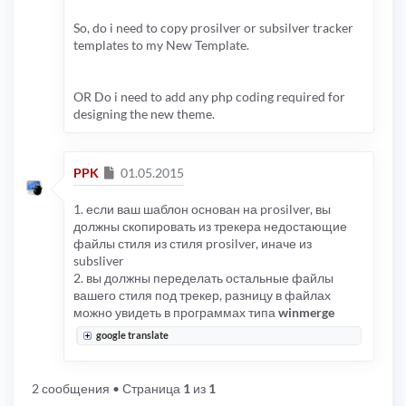
So, do i need to copy prosilver or subsilver tracker
templates to my New Template.
OR Do i need to add any php coding required for
designing the new theme.
Сообщение
PPK
01.05.2015
1. если ваш шаблон основан на prosilver, вы
должны скопировать из трекера недостающие
файлы стиля из стиля prosilver, иначе из
subsliver
2. вы должны переделать остальные файлы
вашего стиля под трекер, разницу в файлах
можно увидеть в программах типа
winmerge
google translate
2 сообщения
• Страница
1
из
1