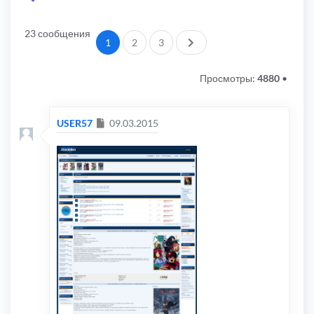
23 сообщения
След.
1
2
3
Просмотры:
4880
•
Сообщение
USER57
09.03.2015