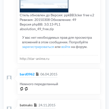
Стиль обновлен до Версия: ppkBB3cker free v.2
Ревизия: 20150308 Обновление: 49
Версия phpBB: 3.0.13-PL1
absolution_49_free.zip
У вас нет необходимых прав для просмотра
вложений в этом сообщении. Попробуйте
зарегистрироваться
или
войти
на форум.
http://star-anime.ru
Сообщение
bard0962
06.04.2015
Немного переделанный
Сообщение
batmaks
24.11.2015