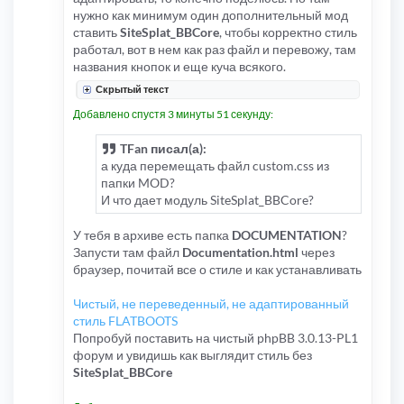
нужно как минимум один дополнительный мод
ставить
SiteSplat_BBCore
, чтобы корректно стиль
работал, вот в нем как раз файл и перевожу, там
названия кнопок и еще куча всякого.
Скрытый текст
Добавлено спустя 3 минуты 51 секунду:
TFan писал(а):
а куда перемещать файл custom.css из
папки MOD?
И что дает модуль SiteSplat_BBCore?
У тебя в архиве есть папка
DOCUMENTATION
?
Запусти там файл
Documentation.html
через
браузер, почитай все о стиле и как устанавливать
Чистый, не переведенный, не адаптированный
стиль FLATBOOTS
Попробуй поставить на чистый phpBB 3.0.13-PL1
форум и увидишь как выглядит стиль без
SiteSplat_BBCore