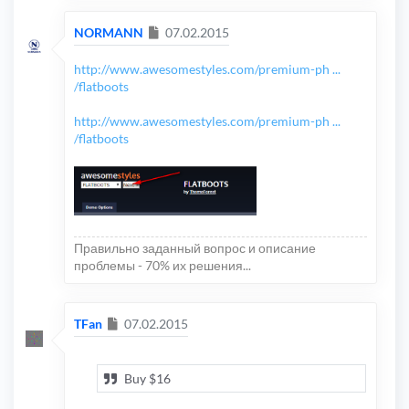
Сообщение
NORMANN
07.02.2015
http://www.awesomestyles.com/premium-ph ...
/flatboots
http://www.awesomestyles.com/premium-ph ...
/flatboots
Правильно заданный вопрос и описание
проблемы - 70% их решения...
Сообщение
TFan
07.02.2015
Buy $16