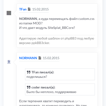
Сообщение
TFan
15.02.2015
NORMANN
, а куда перемещать файл custom.css
из папки MOD?
И что дает модуль SiteSplat_BBCore?
Адаптирую любой шаблон от phpBB3 под любую
версию ppkBB3cker.
Сообщение
NORMANN
15.02.2015
TFan писал(а):
поделишься?
coder писал(а):
Было бы неплохо, поддерживаю
Если терпения хватит переводить и
адаптировать, то конечно поделюсь. Но там