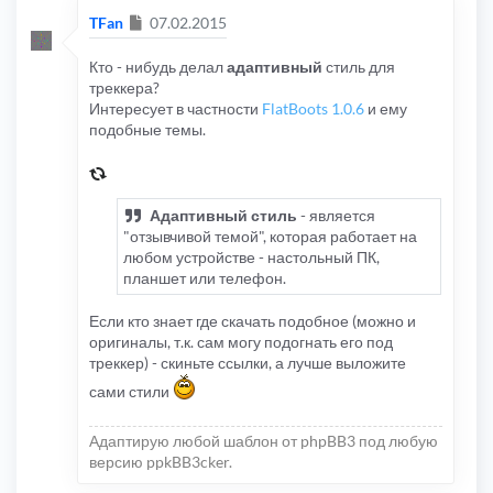
Сообщение
TFan
07.02.2015
Кто - нибудь делал
адаптивный
стиль для
треккера?
Интересует в частности
FlatBoots 1.0.6
и ему
подобные темы.
Адаптивный стиль
- является
"отзывчивой темой", которая работает на
любом устройстве - настольный ПК,
планшет или телефон.
Если кто знает где скачать подобное (можно и
оригиналы, т.к. сам могу подогнать его под
треккер) - скиньте ссылки, а лучше выложите
сами стили
Адаптирую любой шаблон от phpBB3 под любую
версию ppkBB3cker.