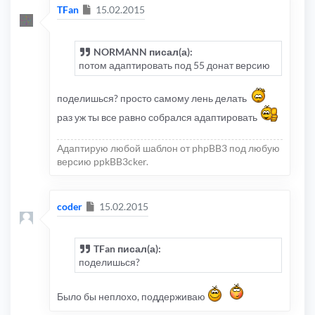
Сообщение
TFan
15.02.2015
NORMANN писал(а):
потом адаптировать под 55 донат версию
поделишься? просто самому лень делать
раз уж ты все равно собрался адаптировать
Адаптирую любой шаблон от phpBB3 под любую
версию ppkBB3cker.
Сообщение
coder
15.02.2015
TFan писал(а):
поделишься?
Было бы неплохо, поддерживаю