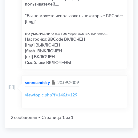
пользивателей....
"Вы не можете использовать некоторые BBCode:
[img]."
по умолчанию на трекере все включено...
Настройки:BBCode ВКЛЮЧЕН
[img] ВЫКЛЮЧЕН
[flash] ВЫКЛЮЧЕН
[url] ВКЛЮЧЕН
Смайлики ВКЛЮЧЕНЫ
Сообщение
sonneandsky
20.09.2009
viewtopic.php?f=14&t=129
2 сообщения
• Страница
1
из
1