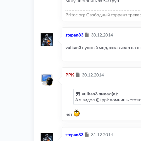
Могу поставить за 500 руб
Pritoc.org Свободный торрент треке
Сообщение
stepan83
30.12.2014
vulkan3
нужный мод, заказывал на с
Сообщение
PPK
30.12.2014
vulkan3 писал(а):
А я видел )))) ppk помнишь стоял
нет
Сообщение
stepan83
31.12.2014