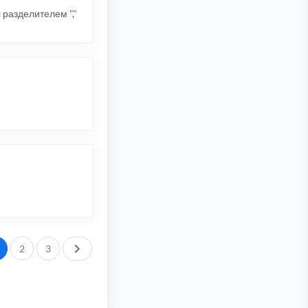
 разделителем ","
След.
2
3