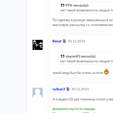
PPK писал(а):
нет такой возможности, модов то
По одному в ручную замучаешься их 
массовую рассылку т.к. почтовики м
Сообщение
Renat
30.12.2014
stepan83 писал(а):
нет такой возможности, модов то
такой мод был бы очень кстати
Сообщение
vulkan3
30.12.2014
А я видел )))) ppk помнишь стоял у м
Добавлено спустя 34 секунды: