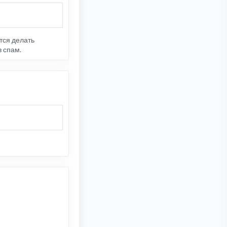
тся делать
в спам.