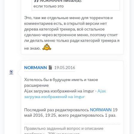
NORMANN писал(а):
если только это
Это, там же отдельные меню для торрентов и
комментариев есть, в открытой версии нет
дерева категорий трекера, всё остальное
сделано через встроенное меню, поэтому стоит
ли делать меню только ради категорий трекера я
не знаю.
Сообщение
NORMANN
19.05.2016
Хотелось бы в будущем иметь и такое
расширение
Ajax загрузка изображений на imgur -
Ajax
загрузка изображений на imgur
Последний раз редактировалось
NORMANN
19
май 2016, 19:25, всего редактировалось 1 раз.
Правильно заданный вопрос и описание
проблемы - 70% их решения...