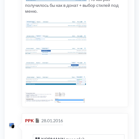
получилось бы как в донат + выбор стилей под
меню.
Сообщение
PPK
28.01.2016