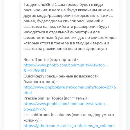
Т.к. для phpBB 3.1 сам трекер будет в виде
расширения, в него не будут включены никакие
другие моды/расширения которые включались
ранее, будет сделан список расширений с
ссылками на них, либо эти расширения будут
находиться в отдельной директории для
самостоятельной установки, далее список модов
которые стоят в трекере в в текущей версии и
ссылка на расширение если оно существует
Board3 portal (мод портала) -
https://www.phpbb.com/community/viewtop ...
&t=2259081
QuickReply (расширенные возможности
быстрого ответа) -
http://www.phpbbguru.net/community/topic42376.
html
Precise Similar Topics (по*** темы) -
https://www.phpbb.com/community/viewtop ...
&t=2209776
List subforums in columns (список подфорумов в
колонку) -
https://github.com/rxu/List_subforums_in_columns