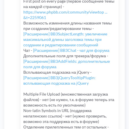
First post on every page (первое сообщение темы
на каждой странице) -
https://www.phpbb.com/community/viewtop ...
&t=2259061
Возможность изменения длины названия темы
при создании/редактировании темы -
[Расширение] BB3SubjectLength: увеличение
максимальной длины заголовка темы при
создании и редактировании сообщений
Чат -
[Расширение] BB3Chat - чат для форума
Дополнительные поля для трекера/форума -
[Расширение] BB3AddFields: дополнительные
поля для форума
Всплывающая подсказка на jQuery -
[Расширение] BB3jQueryTooltipPlugin:
всплывающая подсказка на jQuery
Multiple File Upload (множественная загрузка
файлов) - нет (не нужен, т.к. в форуме теперь эта
возможность есть по умолчанию)
Non-latin Symbols in URL (поддержка
нелатинских ссылок) - нет (нужно проверить,
возможно эта поддержка есть в форуме)
Отделение прилепленных тем от остальных -