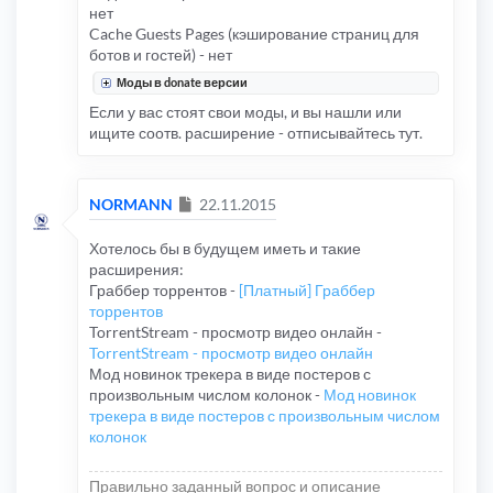
нет
Cache Guests Pages (кэширование страниц для
ботов и гостей) - нет
Моды в donate версии
Если у вас стоят свои моды, и вы нашли или
ищите соотв. расширение - отписывайтесь тут.
Сообщение
NORMANN
22.11.2015
Хотелось бы в будущем иметь и такие
расширения:
Граббер торрентов -
[Платный] Граббер
торрентов
TorrentStream - просмотр видео онлайн -
TorrentStream - просмотр видео онлайн
Мод новинок трекера в виде постеров с
произвольным числом колонок -
Мод новинок
трекера в виде постеров с произвольным числом
колонок
Правильно заданный вопрос и описание