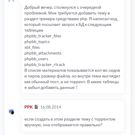
Добрый вечер, столкнулся с очередной
проблемой. Мне требуется добавить тему в
раздел трекера средствами php. Я написал код,
который посылает запрос к БД к следующим
таблицам
phpbb_tracker_files
phpbb_topics
xbt_files
phpbb_attachments
phpbb_users
phpbb_tracker_rtrack
В списке материалов показывается кол-во сидов
и пиров, размер файла, но внутри тема выглядит
как обычный пост, а не торрент. В какие таблицы
я забыл добавить данные ?
Сообщение
PPK
16.08.2014
если создать в этом разделе тему с торрентом
вручную, она отображается правильно?