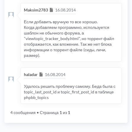
Сообщение
Maksim2783
16.08.2014
Если добавить вручную то все хорошо.
Когда добавляем программно, используется
шаблон не обычного форума, а
"viewtopic_tracker_body.html", но торрент файл
отображается, как вложение. Так же нет блока
информации о торрент файле (сиды, личи,
размер).
Сообщение
haladar
16.08.2014
Удалось решить проблему самому. Беда была с
topic_last_post_id и topic_first_post_id в таблице
phpbb_topics
4 сообщения
• Страница
1
из
1