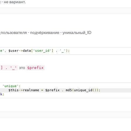
- не вариант.
пользователя - подчёркивание - уникальный_ID
ue'
,
 $user
->
data
[
'user_id'
]
.
'_'
);
это
'] . '_'
$prefix
e
'unique'
:
				$this
->
realname 
=
 $prefix 
.
 md5
(
unique_id
());
ak
;