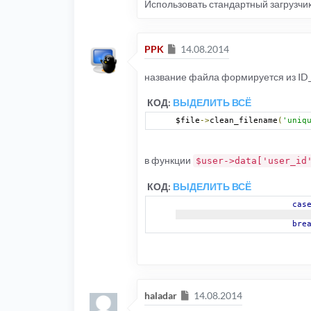
Использовать стандартный загрузчик 
Сообщение
PPK
14.08.2014
название файла формируется из ID_
КОД:
ВЫДЕЛИТЬ ВСЁ
$file
->
clean_filename
(
'uniq
в функции
$user->data['user_id
КОД:
ВЫДЕЛИТЬ ВСЁ
cas
bre
Сообщение
haladar
14.08.2014