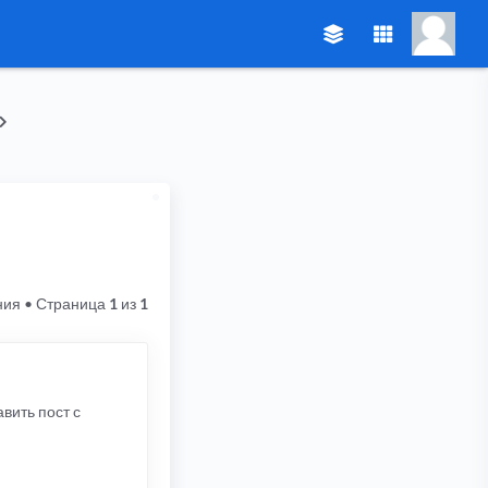
ния
• Страница
1
из
1
вить пост с