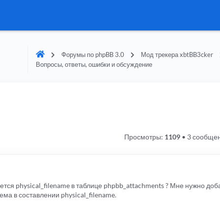
Форумы по phpBB 3.0
Мод трекера xbtBB3cker
Вопросы, ответы, ошибки и обсуждение
Просмотры:
1109
•
3 сообще
ется physical_filename в таблице phpbb_attachments ? Мне нужно доба
ма в составлении physical_filename.