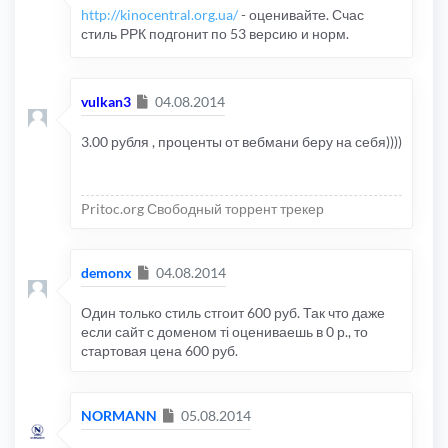
http://kinocentral.org.ua/
- оценивайте. Счас
стиль РРК подгонит по 53 версию и норм.
Сообщение
vulkan3
04.08.2014
3.00 рубля , проценты от вебмани беру на себя))))
Pritoc.org Свободный торрент трекер
Сообщение
demonx
04.08.2014
Один только стиль стгоит 600 руб. Так что даже
если сайт с доменом ті оцениваешь в 0 р., то
стартовая цена 600 руб.
Сообщение
NORMANN
05.08.2014