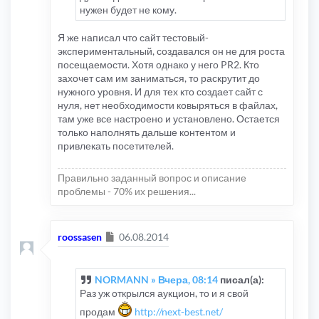
нужен будет не кому.
Я же написал что сайт тестовый-
экспериментальный, создавался он не для роста
посещаемости. Хотя однако у него PR2. Кто
захочет сам им заниматься, то раскрутит до
нужного уровня. И для тех кто создает сайт с
нуля, нет необходимости ковыряться в файлах,
там уже все настроено и установлено. Остается
только наполнять дальше контентом и
привлекать посетителей.
Правильно заданный вопрос и описание
проблемы - 70% их решения...
Сообщение
roossasen
06.08.2014
NORMANN » Вчера, 08:14
писал(а):
Раз уж открылся аукцион, то и я свой
продам
http://next-best.net/