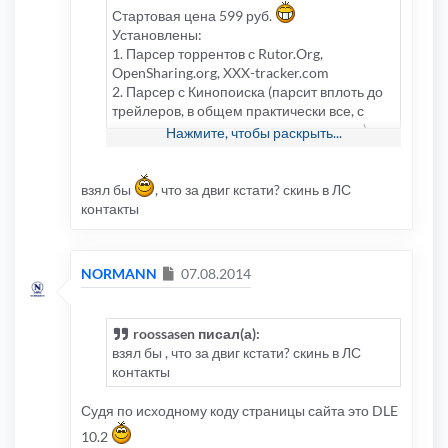
Стартовая цена 599 руб.
Установлены:
1. Парсер торрентов с Rutor.Org,
OpenSharing.org, XXX-tracker.com
2. Парсер с Кинопоиска (парсит вплоть до
трейлеров, в общем практически все, с
возможностью отключения не нужного)
Нажмите, чтобы раскрыть...
3. TorrentStream
4. Слайдер с возможностью размешать
вертикально и горизонтально (выводить
взял бы
, что за двиг кстати? скинь в ЛС
новости по ТОП просмотрам,
контакты
комментариям, скачиванию файлов,
просто последние добавленные и
отобранные вручную)
Сообщение
NORMANN
07.08.2014
5. Автоматический постинг в Соц.сети
(публикации в Twitter, ВКонтакт, Facebook)
6. Film-Rating для втоматического парсинга
roossasen писал(а):
рейтингов фильмов с КиноПоиска
взял бы , что за двиг кстати? скинь в ЛС
+ дополнительные мелкие плюшки.
контакты
Работает как открытый, так и закрытый
Судя по исходному коду страницы сайта это DLE
трекер, мультитрекер в комплекте
Устанавливается на VPS/VDS , для
10.2