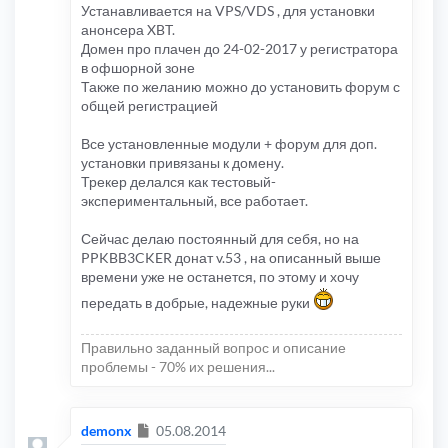
Устанавливается на VPS/VDS , для установки
анонсера XBT.
Домен про плачен до 24-02-2017 у регистратора
в офшорной зоне
Также по желанию можно до установить форум с
общей регистрацией
Все установленные модули + форум для доп.
установки привязаны к домену.
Трекер делался как тестовый-
экспериментальный, все работает.
Сейчас делаю постоянный для себя, но на
PPKBB3CKER донат v.53 , на описанный выше
времени уже не останется, по этому и хочу
передать в добрые, надежные руки
Правильно заданный вопрос и описание
проблемы - 70% их решения...
Сообщение
demonx
05.08.2014