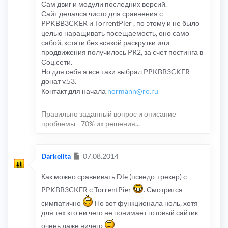
установки анонсера XBT.
Сам двиг и модули последних версий.
Домен про плачен до 24-02-2017 у
Сайт делался чисто для сравнения с
регистратора в офшорной зоне
PPKBB3CKER и TorrentPier , по этому и не было
Также по желанию можно до установить
целью наращивать посещаемость, оно само
форум с общей регистрацией
сабой, кстати без всякой раскрутки или
продвижения получилось PR2, за счет постинга в
Все установленные модули + форум для
Соц.сети.
доп. установки привязаны к домену.
Но для себя я все таки выбрал PPKBB3CKER
Трекер делался как тестовый-
донат v.53.
экспериментальный, все работает.
Контакт для начала
normann@ro.ru
Сейчас делаю постоянный для себя, но на
Правильно заданный вопрос и описание
PPKBB3CKER донат v.53 , на описанный
проблемы - 70% их решения...
выше времени уже не останется, по этому
и хочу передать в добрые, надежные руки
Сообщение
Darkelita
07.08.2014
Как можно сравнивать Dle (псведо-трекер) с
PPKBB3CKER с TorrentPier
. Смотрится
симпатично
Но вот функционала ноль, хотя
для тех кто ни чего не понимает готовый сайтик
очень даже ничего