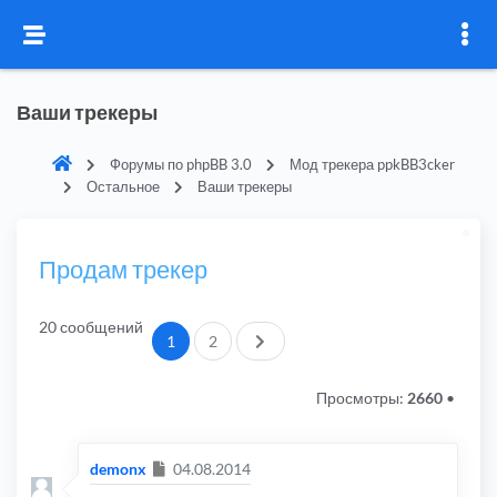
Ваши трекеры
Форумы по phpBB 3.0
Мод трекера ppkBB3cker
Остальное
Ваши трекеры
Продам трекер
20 сообщений
След.
1
2
Просмотры:
2660
•
Сообщение
demonx
04.08.2014