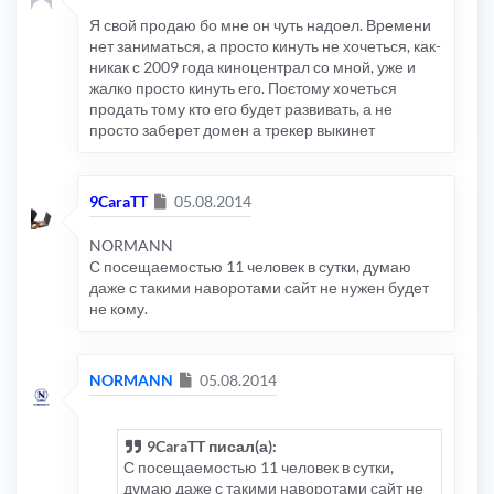
Я свой продаю бо мне он чуть надоел. Времени
нет заниматься, а просто кинуть не хочеться, как-
никак с 2009 года киноцентрал со мной, уже и
жалко просто кинуть его. Поєтому хочеться
продать тому кто его будет развивать, а не
просто заберет домен а трекер выкинет
Сообщение
9CaraTT
05.08.2014
NORMANN
С посещаемостью 11 человек в сутки, думаю
даже с такими наворотами сайт не нужен будет
не кому.
Сообщение
NORMANN
05.08.2014
9CaraTT писал(а):
С посещаемостью 11 человек в сутки,
думаю даже с такими наворотами сайт не