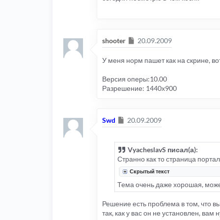
Сообщение
shooter
20.09.2009
У меня норм пашет как на скрине, в
Версия оперы:10.00
Разрешение: 1440х900
Сообщение
Swd
20.09.2009
VyacheslavS писал(а):
Странно как то страница портал
Скрытый текст
Тема очень даже хорошая, може
Решение есть проблема в том, что вы
так, как у вас он не установлен, вам