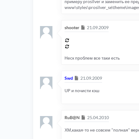
примеру prosilver и заменить ее пр
www\styles\prosilver_se\theme\image
Сообщение
shooter
21.09.2009
Неск проблем все таки есть
Сообщение
Swd
21.09.2009
UP и почисти кэш
Сообщение
RuB@N
25.04.2010
ХМ,какая-то не совсем "полная" вер