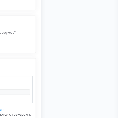
 форумов"
e/
)
ются с трекером к