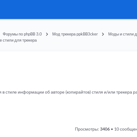
Форумы по phpBB 3.0
Мод трекера ppkBB3cker
Моды и стили д
е стили для трекера
я в стиле информации об авторе (копирайтов) стиля и/или трекера
Просмотры:
3406
•
10 сообще