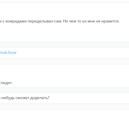
 с комрадами переделывал сам. Но чем то он мне не нравится.
ymhab3syw
глядит:
о нибудь сможет доделать?