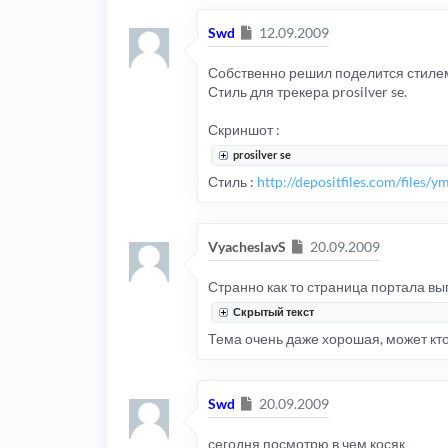
Сообщение
Swd
12.09.2009
Собственно решил поделится стилем
Стиль для трекера prosilver se.
Скриншот :
prosilver se
Стиль :
http://depositfiles.com/files/
Сообщение
VyacheslavS
20.09.2009
Странно как то страница портала вы
Скрытый текст
Тема очень даже хорошая, может кт
Сообщение
Swd
20.09.2009
сегодня посмотрю в чем косяк