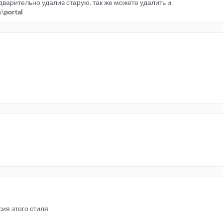
едварительно удалив старую. так же можете удалить и
s\
portal
сия этого стиля