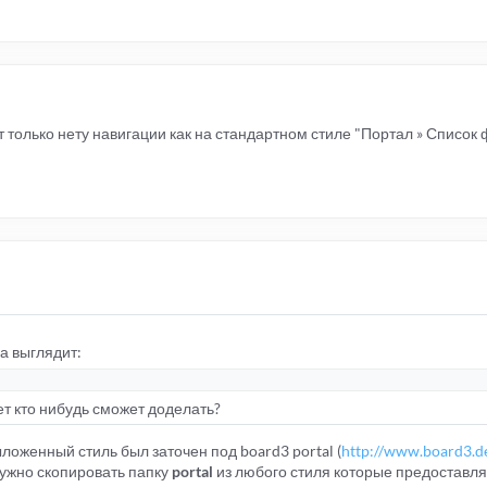
от только нету навигации как на стандартном стиле "Портал » Список
а выглядит:
т кто нибудь сможет доделать?
ложенный стиль был заточен под board3 portal (
http://www.board3.d
 нужно скопировать папку
portal
из любого стиля которые предоставля