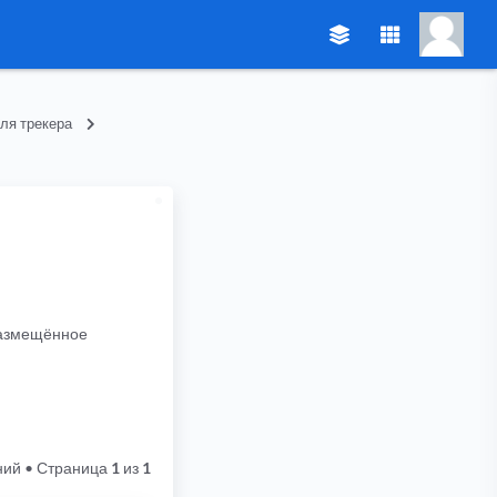
ля трекера
 размещённое
ний
• Страница
1
из
1