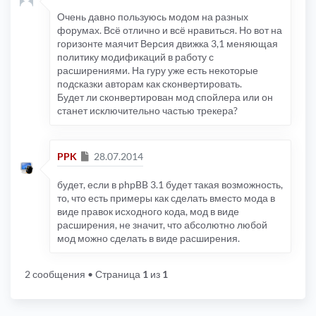
Очень давно пользуюсь модом на разных
форумах. Всё отлично и всё нравиться. Но вот на
горизонте маячит Версия движка 3,1 меняющая
политику модификаций в работу с
расширениями. На гуру уже есть некоторые
подсказки авторам как сконвертировать.
Будет ли сконвертирован мод спойлера или он
станет исключительно частью трекера?
Сообщение
PPK
28.07.2014
будет, если в phpBB 3.1 будет такая возможность,
то, что есть примеры как сделать вместо мода в
виде правок исходного кода, мод в виде
расширения, не значит, что абсолютно любой
мод можно сделать в виде расширения.
2 сообщения
• Страница
1
из
1