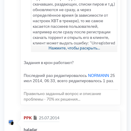
скачавших, раздающих, списки пиров и т.д.)
обновляются не сразу, а через
определённое время (в зависимости от
настроек XBT в трекере), то же самое
касается пасскеев пользователей,
например если сразу после регистрации
скачать торрент и открыть его в клиенте,
клиент может выдать ошибку: "Unregistered
Нажмите, чтобы раскрыть...
torrent pass", это значит, что XBT ещё не
успел прочитать созданный для
зарегистрированного пользователя
Задания в крон работают?
пасскей
Последний раз редактировалось
NORMANN
25
июл 2014, 06:33, всего редактировалось 1 раз.
Правильно заданный вопрос и описание
проблемы - 70% их решения...
Сообщение
PPK
25.07.2014
haladar