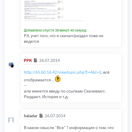
Добавлено спустя 38 минут 40 секунд:
P.S. учет того, что я скачал/раздал тоже не
ведется
Сообщение
PPK
26.07.2014
http://65.60.16.42/viewtopic.php?f=4&t=2
, всё
отображается ..
--
или имеется ввиду по ссылкам Скачивают,
Раздают, История и т.д.
Сообщение
haladar
26.07.2014
В каком смысле "Все" ? информация о том, что