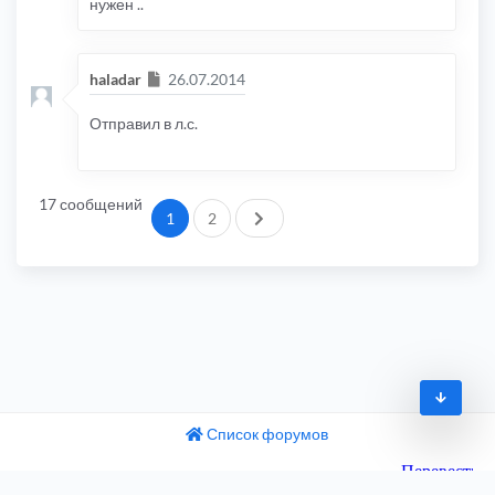
нужен ..
Сообщение
haladar
26.07.2014
Отправил в л.с.
17 сообщений
След.
1
2
Список форумов
© 2009-2026