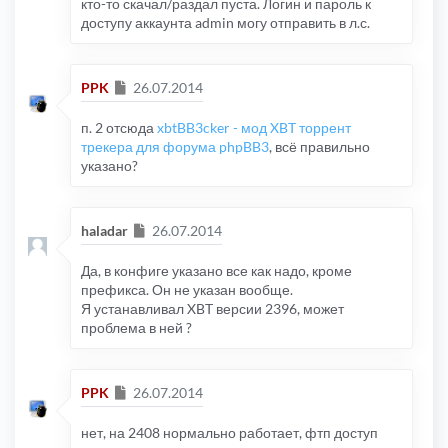
кто-то скачал/раздал пуста. Логин и пароль к
доступу аккаунта admin могу отправить в л.с.
Сообщение
PPK
26.07.2014
п. 2 отсюда
xbtBB3cker - мод XBT торрент
трекера для форума phpBB3
, всё правильно
указано?
Сообщение
haladar
26.07.2014
Да, в конфиге указано все как надо, кроме
префикса. Он не указан вообще.
Я устанавливал XBT версии 2396, может
проблема в ней ?
Сообщение
PPK
26.07.2014
нет, на 2408 нормально работает, фтп доступ