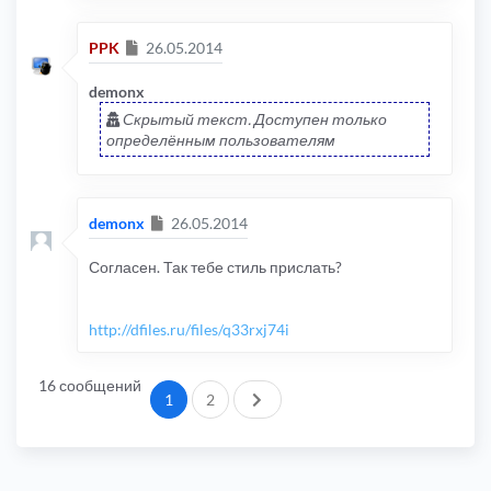
Сообщение
PPK
26.05.2014
demonx
Скрытый текст. Доступен только
определённым пользователям
Сообщение
demonx
26.05.2014
Согласен. Так тебе стиль прислать?
http://dfiles.ru/files/q33rxj74i
16 сообщений
След.
1
2