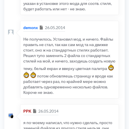
указан в установке этого мода для соотв. стиля,
будет работать или нет - не знаю.
Сообщение
demonx
26.05.2014
Не получилось. Установил мод. и ничего. Файлы
править не стал, так как сам мод та на движке
стоит, оно ж на стандартных стилях работает.
Решил тупо заменить 2 файла со стандартных
стилей на мой, и ничего, заходишь создать новую
тему, белый екран и вверху цветная палитра
потом обновляешь страницу и вроде как
работает через раз, по крайней мере можно
добавлять одновременно несколько файлов.
Короче не знаю.
Сообщение
PPK
26.05.2014
я по-моему написал, что нужно сделать, просто
заменой файлов из другого стиля нельзя, они