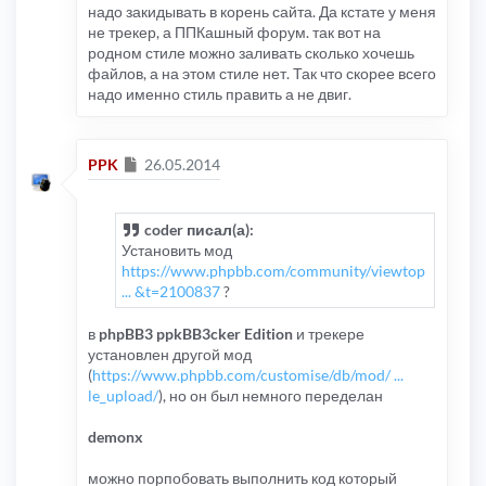
надо закидывать в корень сайта. Да кстате у меня
не трекер, а ППКашный форум. так вот на
родном стиле можно заливать сколько хочешь
файлов, а на этом стиле нет. Так что скорее всего
надо именно стиль править а не двиг.
Сообщение
PPK
26.05.2014
coder писал(а):
Установить мод
https://www.phpbb.com/community/viewtop
... &t=2100837
?
в
phpBB3 ppkBB3cker Edition
и трекере
установлен другой мод
(
https://www.phpbb.com/customise/db/mod/ ...
le_upload/
), но он был немного переделан
demonx
можно порпобовать выполнить код который