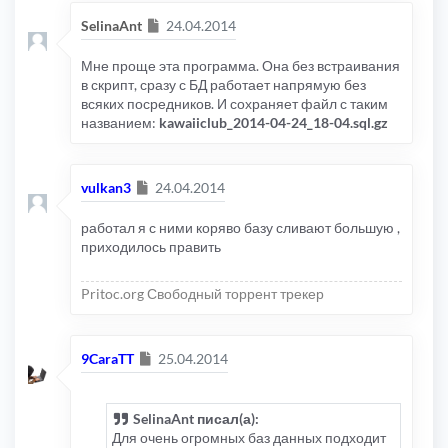
Сообщение
SelinaAnt
24.04.2014
Мне проще эта программа. Она без встраивания
в скрипт, сразу с БД работает напрямую без
всяких посредников. И сохраняет файл с таким
названием:
kawaiiclub_2014-04-24_18-04.sql.gz
Сообщение
vulkan3
24.04.2014
работал я с ними коряво базу сливают большую ,
приходилось править
Pritoc.org Свободный торрент трекер
Сообщение
9CaraTT
25.04.2014
SelinaAnt писал(а):
Для очень огромных баз данных подходит