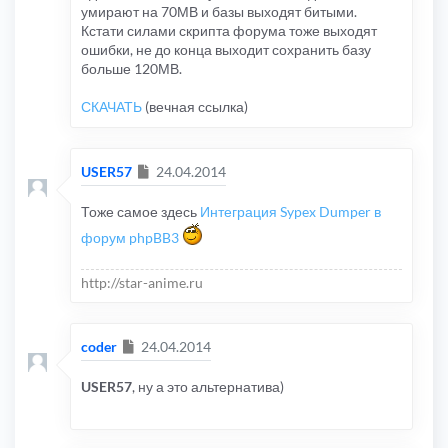
умирают на 70МВ и базы выходят битыми.
Кстати силами скрипта форума тоже выходят
ошибки, не до конца выходит сохранить базу
больше 120МВ.
СКАЧАТЬ
(вечная ссылка)
Сообщение
USER57
24.04.2014
Тоже самое здесь
Интеграция Sypex Dumper в
форум phpBB3
http://star-anime.ru
Сообщение
coder
24.04.2014
USER57
, ну а это альтернатива)