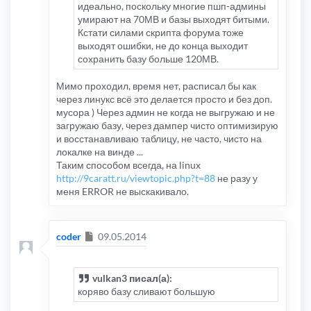
идеально, поскольку многие пшп-админы
умирают на 70МВ и базы выходят битыми.
Кстати силами скрипта форума тоже
выходят ошибки, не до конца выходит
сохранить базу больше 120МВ.
Мимо проходил, время нет, расписал бы как
через линукс всё это делается просто и без доп.
мусора ) Через админ не когда не выгружаю и не
загружаю базу, через дампер чисто оптимизирую
и восстанавливаю таблицу, не часто, чисто на
локалке на винде ...
Таким способом всегда, на linux
http://9caratt.ru/viewtopic.php?t=88
не разу у
меня ERROR не выскакивало.
Сообщение
coder
09.05.2014
vulkan3 писал(а):
коряво базу сливают большую