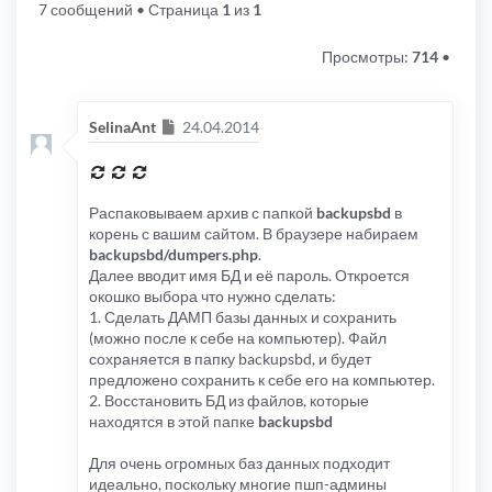
7 сообщений
• Страница
1
из
1
Просмотры:
714
•
Сообщение
SelinaAnt
24.04.2014
Распаковываем архив с папкой
backupsbd
в
корень с вашим сайтом. В браузере набираем
backupsbd/dumpers.php
.
Далее вводит имя БД и её пароль. Откроется
окошко выбора что нужно сделать:
1. Сделать ДАМП базы данных и сохранить
(можно после к себе на компьютер). Файл
сохраняется в папку backupsbd, и будет
предложено сохранить к себе его на компьютер.
2. Восстановить БД из файлов, которые
находятся в этой папке
backupsbd
Для очень огромных баз данных подходит
идеально, поскольку многие пшп-админы