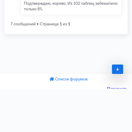
Подтверждаю, коряво. Из 102 таблиц забекапило
только 85.
7 сообщений
• Страница
1
из
1
Список форумов
© 2009-2026
одный текст
ните этот перевод
Часовой пояс:
UTC+04:00
 отзыв поможет нам улучшить Google Переводчик