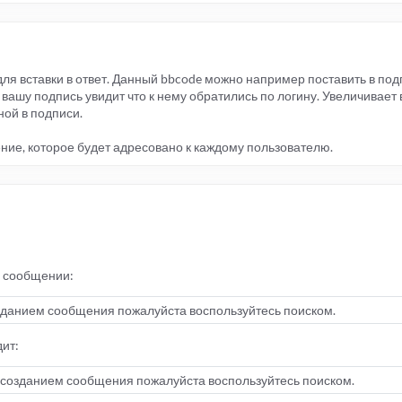
 для вставки в ответ. Данный bbcode можно например поставить в под
вашу подпись увидит что к нему обратились по логину. Увеличивает
ной в подписи.
ние, которое будет адресовано к каждому пользователю.
в сообщении:
озданием сообщения пожалуйста воспользуйтесь поиском.
дит:
д созданием сообщения пожалуйста воспользуйтесь поиском.