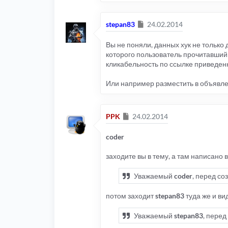
Сообщение
stepan83
24.02.2014
Вы не поняли, данных хук не только
которого пользователь прочитавший 
кликабельность по ссылке приведен
Или например разместить в объявле
Сообщение
PPK
24.02.2014
coder
заходите вы в тему, а там написано 
Уважаемый
coder
, перед с
потом заходит
stepan83
туда же и ви
Уважаемый
stepan83
, пере