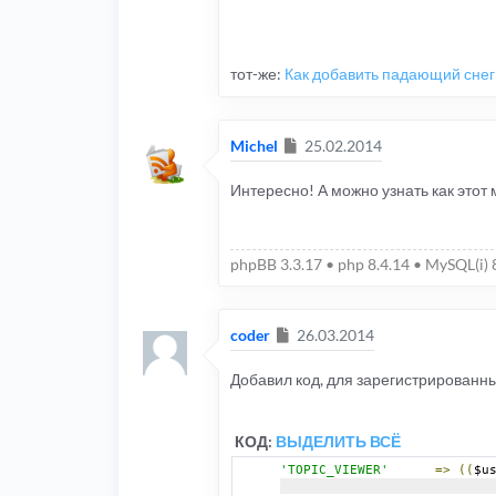
тот-же:
Как добавить падающий снег
Сообщение
Michel
25.02.2014
Интересно! А можно узнать как этот м
phpBB 3.3.17 • php 8.4.14 • MySQL(i) 
Сообщение
coder
26.03.2014
Добавил код, для зарегистрированн
КОД:
ВЫДЕЛИТЬ ВСЁ
'TOPIC_VIEWER'
=>
((
$u