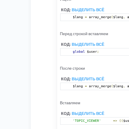
КОД:
ВЫДЕЛИТЬ ВСЁ
$lang 
=
 array_merge
(
$lang
,
 
Перед строкой вставляем
КОД:
ВЫДЕЛИТЬ ВСЁ
global
 $user
;
После строки
КОД:
ВЫДЕЛИТЬ ВСЁ
$lang 
=
 array_merge
(
$lang
,
 
Вставляем
КОД:
ВЫДЕЛИТЬ ВСЁ
'TOPIC_VIEWER'
=>
((
$u