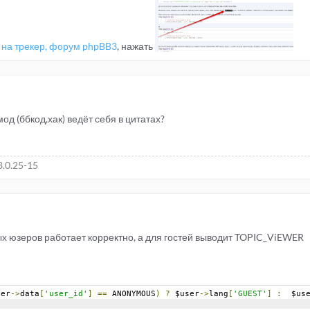
 на трекер, форум phpBB3
, нажать
од (ббкод,хак) ведёт себя в цитатах?
8.0.25-15
ых юзеров работает корректно, а для гостей выводит TOPIC_ViEWER
ser
->
data
[
'user_id'
]
==
 ANONYMOUS
)
?
 $user
->
lang
[
'GUEST'
]
:
  $us