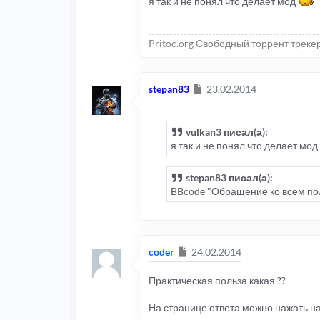
я так и не понял что делает мод
Pritoc.org Свободный торрент треке
Сообщение
stepan83
23.02.2014
vulkan3 писал(а):
я так и не понял что делает мод
stepan83 писал(а):
BBcode "Обращение ко всем по
Сообщение
coder
24.02.2014
Практическая польза какая ??
На странице ответа можно нажать на 