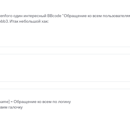
 xenforo один интересный BBcode "Обращение ко всем пользователям
pbb3. Итак небольшой хак:
name] = Обращение ко всем по логину
авим галочку