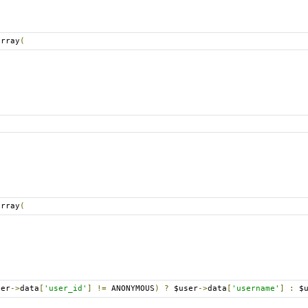
array
(
array
(
ser
->
data
[
'user_id'
]
!=
 ANONYMOUS
)
?
 $user
->
data
[
'username'
]
:
 $