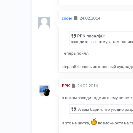
Сообщение
coder
24.02.2014
PPK писал(а):
заходите вы в тему, а там напи
Теперь понял.
stepan83, очень интересный хук, над
Сообщение
PPK
24.02.2014
а потом заходит админ и ему пишет:
А вам барин, что угодно разр
и это не шутка,
возможности на са