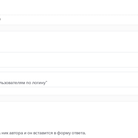
р
льзователям по логину"
ник автора и он вставится в форму ответа.