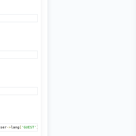
user
->
lang
[
'GUEST'
]),