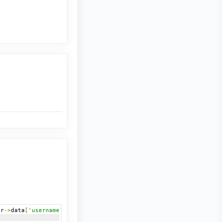
er
->
data
[
'username'
]
),