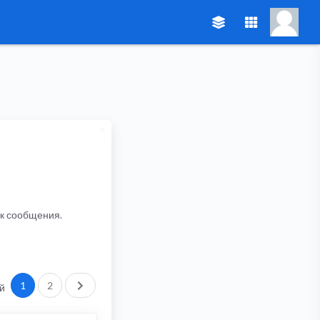
ик сообщения.
След.
1
2
й