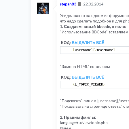
Сообщение
stepan83
22.02.2014
Увидел как то на одном из форумов
что надо сделать подобное и для ph
1. Создаем новый bbcode, в поле
:
"Использование BBCode" вставляем
КОД:
ВЫДЕЛИТЬ ВСЁ
[
username
][/
username
]
"Замена HTML" вставляем
КОД:
ВЫДЕЛИТЬ ВСЁ
{
L_TOPIC_VIEWER
}
"Подсказка" пишем [username][/user
"Показывать на странице ответа" ст
2. Правим файлы
:
language/ru/viewtopic.php
Ищем