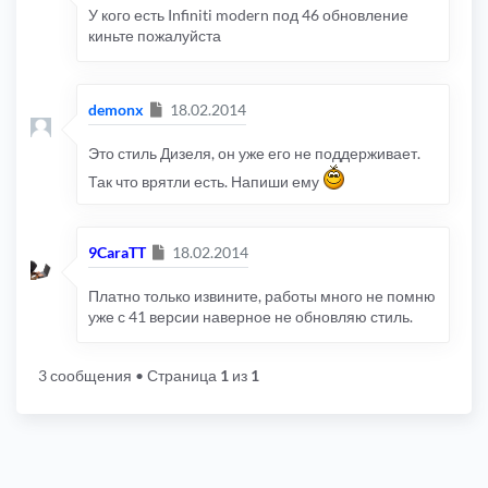
У кого есть Infiniti modern под 46 обновление
киньте пожалуйста
Сообщение
demonx
18.02.2014
Это стиль Дизеля, он уже его не поддерживает.
Так что врятли есть. Напиши ему
Сообщение
9CaraTT
18.02.2014
Платно только извините, работы много не помню
уже с 41 версии наверное не обновляю стиль.
3 сообщения
• Страница
1
из
1