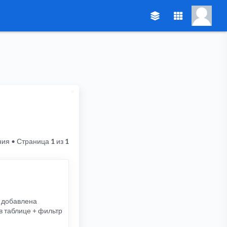
ния
• Страница
1
из
1
, добавлена
в таблице + фильтр