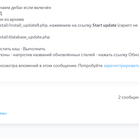
ючаем дебаг если включён
Д
и из архива
stall/install_update8.php, нажимаем на ссылку
Start update
(скрипт не
stall/database_update.php
истить кэш - Выполнить
аблоны - напротив названий обновлённых стилей - нажать ссылку Обн
просмотра вложений в этом сообщении. Попробуйте
зарегистрироват
2 сообще
иям»