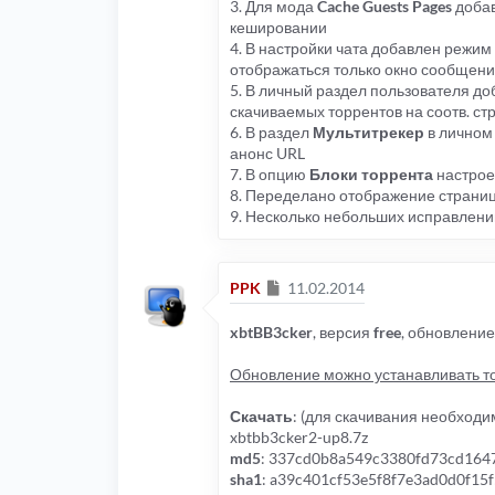
3. Для мода
Cache Guests Pages
добав
кешировании
4. В настройки чата добавлен режим 
отображаться только окно сообщени
5. В личный раздел пользователя д
скачиваемых торрентов на соотв. ст
6. В раздел
Мультитрекер
в личном
анонс URL
7. В опцию
Блоки торрента
настрое
8. Переделано отображение страниц
9. Несколько небольших исправлени
Сообщение
PPK
11.02.2014
xbtBB3cker
, версия
free
, обновлени
Обновление можно устанавливать то
Скачать
: (для скачивания необходи
xbtbb3cker2-up8.7z
md5
: 337cd0b8a549c3380fd73cd164
sha1
: a39c401cf53e5f8f7e3ad0d0f15