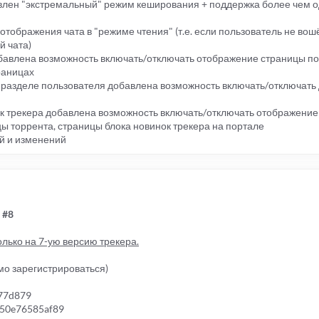
лен "экстремальный" режим кеширования + поддержка более чем о
отображения чата в "режиме чтения" (т.е. если пользователь не вошёл
й чата)
обавлена возможность включать/отключать отображение страницы по
раницах
 разделе пользователя добавлена возможность включать/отключат
к трекера добавлена возможность включать/отключать отображение
ы торрента, страницы блока новинок трекера на портале
й и изменений
е
#8
лько на 7-ую версию трекера.
мо зарегистрироваться)
77d879
f50e76585af89