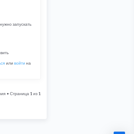
 нужно запускать
овить
ься
или
войти
на
ния
• Страница
1
из
1