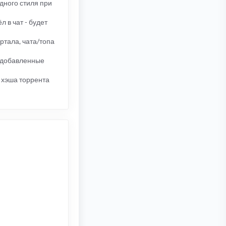
дного стиля при
 в чат - будет
ртала, чата/топа
ь добавленные
 хэша торрента