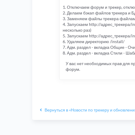
1. Отключаем форум и трекер, откл
2. Делаем бэкап файлов трекера и Б
3. Заменяем файлы трекера файлам
4. Запускаем http://адрес_трекера/in
несколько раз)
5. Запускаем http://адрес_трекера/in
6. Удаляем директорию /install/
7. Адм. раздел - вкладка Общие - Оч
8. Адм. раздел - вкладка Стили - Ш
У вас нет необходимых прав для 
форум.
Вернуться в «Новости по трекеру и обновлен