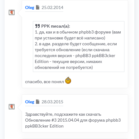
Сообщение
Oleg
25.02.2014
PPK писал(а):
1. да, как и в обычном phpbb3 форуме (вам
при установке будет всё написано)
2. в адм. разделе будет сообщение, если
требуется обновление (если скачана
последняя версия - phpBB3 ppkBB3cker
Edition - текущие версии, никаких
обновлений не потребуется)
спасибо, все понял
Сообщение
Oleg
28.03.2015
Здравствуйте, подскажите как скачать
Обновление #3 2015.04.04 для форума phpbb3
ppkBB3cker Edition