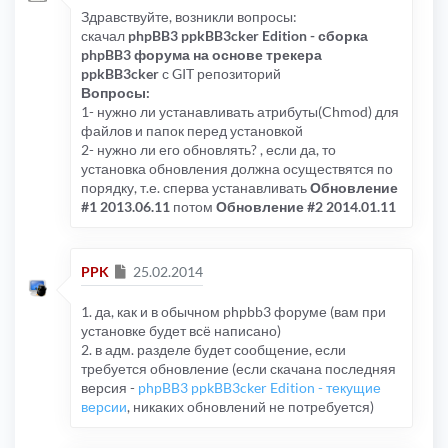
Здравствуйте, возникли вопросы:
скачал
phpBB3 ppkBB3cker Edition - сборка
phpBB3 форума на основе трекера
ppkBB3cker
с GIT репозиторий
Вопросы:
1- нужно ли устанавливать атрибуты(Chmod) для
файлов и папок перед установкой
2- нужно ли его обновлять? , если да, то
установка обновления должна осуществятся по
порядку, т.е. сперва устанавливать
Обновление
#1 2013.06.11
потом
Обновление #2 2014.01.11
Сообщение
PPK
25.02.2014
1. да, как и в обычном phpbb3 форуме (вам при
установке будет всё написано)
2. в адм. разделе будет сообщение, если
требуется обновление (если скачана последняя
версия -
phpBB3 ppkBB3cker Edition - текущие
версии
, никаких обновлений не потребуется)