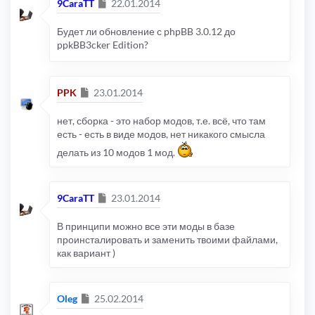
Сообщение
9CaraTT
22.01.2014
Будет ли обновление с phpBB 3.0.12 до
ppkBB3cker Edition?
Сообщение
PPK
23.01.2014
нет, сборка - это набор модов, т.е. всё, что там
есть - есть в виде модов, нет никакого смысла
делать из 10 модов 1 мод.
Сообщение
9CaraTT
23.01.2014
В принципи можно все эти моды в базе
проинсталировать и заменить твоими файлами,
как вариант )
Сообщение
Oleg
25.02.2014