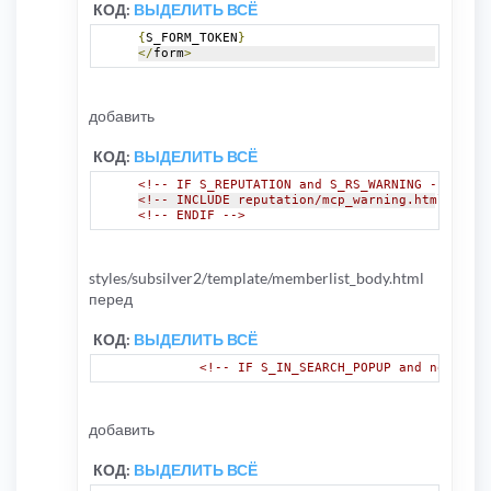
КОД:
ВЫДЕЛИТЬ ВСЁ
{
S_FORM_TOKEN
}
</
form
>
добавить
КОД:
ВЫДЕЛИТЬ ВСЁ
<!-- IF S_REPUTATION and S_RS_WARNING -->
<!-- INCLUDE reputation/mcp_warning.html -->
<!-- ENDIF -->
styles/subsilver2/template/memberlist_body.html
перед
КОД:
ВЫДЕЛИТЬ ВСЁ
<!-- IF S_IN_SEARCH_POPUP and not S_SE
добавить
КОД:
ВЫДЕЛИТЬ ВСЁ