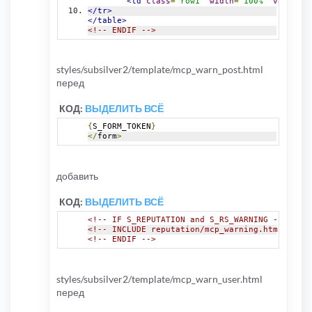
<td
class
=
"row1"
width
=
"100%"
valign
=
"
</tr>
</table>
<!-- ENDIF -->
styles/subsilver2/template/mcp_warn_post.html
перед
КОД:
ВЫДЕЛИТЬ ВСЁ
{
S_FORM_TOKEN
}
</
form
>
добавить
КОД:
ВЫДЕЛИТЬ ВСЁ
<!-- IF S_REPUTATION and S_RS_WARNING -->
<!-- INCLUDE reputation/mcp_warning.html -->
<!-- ENDIF -->
styles/subsilver2/template/mcp_warn_user.html
перед