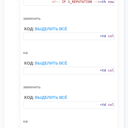
<!-- IF S_REPUTATION -->
<th
nowrap
=
"no
заменить
КОД:
ВЫДЕЛИТЬ ВСЁ
<td
colspan
=
"8
на
КОД:
ВЫДЕЛИТЬ ВСЁ
<td
colspan
=
"9
заменить
КОД:
ВЫДЕЛИТЬ ВСЁ
<td
colspan
=
"8
на