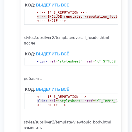
КОД:
ВЫДЕЛИТЬ ВСЁ
<!-- IF S_REPUTATION -->
<!-- INCLUDE reputation/reputation_footer.html
<!-- ENDIF -->
styles/subsilver2/template/overall_header.html
после
КОД:
ВЫДЕЛИТЬ ВСЁ
<link
rel
=
"stylesheet"
href
=
"{T_STYLESHEET_LIN
добавить
КОД:
ВЫДЕЛИТЬ ВСЁ
<!-- IF S_REPUTATION -->
<link
rel
=
"stylesheet"
href
=
"{T_THEME_PATH}/re
<!-- ENDIF -->
styles/subsilver2/template/viewtopic_body.html
заменить