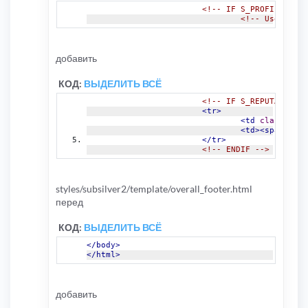
<!-- IF S_PROFILE_FIEL
<!-- Use a con
добавить
КОД:
ВЫДЕЛИТЬ ВСЁ
<!-- IF S_REPUTATION -
<tr>
<td
class
=
"gen
<td><span
clas
</tr>
<!-- ENDIF -->
styles/subsilver2/template/overall_footer.html
перед
КОД:
ВЫДЕЛИТЬ ВСЁ
</body>
</html>
добавить