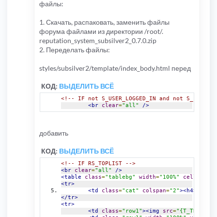
файлы:
1. Скачать, распаковать, заменить файлы
форума файлами из директории /root/.
reputation_system_subsilver2_0.7.0.zip
2. Переделать файлы:
styles/subsilver2/template/index_body.html перед
КОД:
ВЫДЕЛИТЬ ВСЁ
<!-- IF not S_USER_LOGGED_IN and not S_IS_BOT 
<br
clear
=
"all"
/>
добавить
КОД:
ВЫДЕЛИТЬ ВСЁ
<!-- IF RS_TOPLIST -->
<br
clear
=
"all"
/>
<table
class
=
"tablebg"
width
=
"100%"
cellspacin
<tr>
<td
class
=
"cat"
colspan
=
"2"
><h4>
{L_RS_
</tr>
<tr>
<td
class
=
"row1"
><img
src
=
"{T_THEME_PA