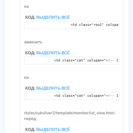
на
КОД:
ВЫДЕЛИТЬ ВСЁ
		<td class="row1" colspan="
<!--
заменить
КОД:
ВЫДЕЛИТЬ ВСЁ
	<td class="cat" colspan="
<!-- IF S_IN_
на
КОД:
ВЫДЕЛИТЬ ВСЁ
	<td class="cat" colspan="
<!-- IF S_IN_
styles/subsilver2/template/memberlist_view.html
перед
КОД:
ВЫДЕЛИТЬ ВСЁ