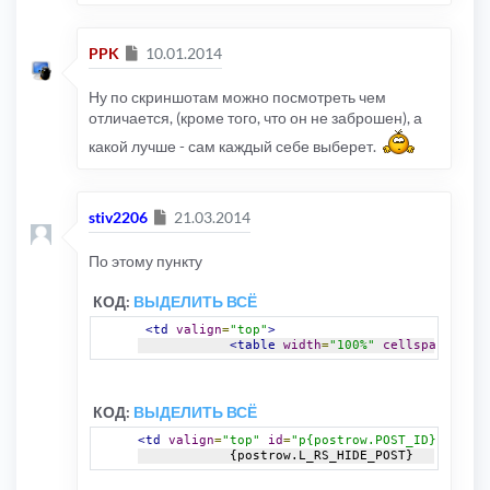
Сообщение
PPK
10.01.2014
Ну по скриншотам можно посмотреть чем
отличается, (кроме того, что он не заброшен), а
какой лучше - сам каждый себе выберет.
Сообщение
stiv2206
21.03.2014
По этому пункту
КОД:
ВЫДЕЛИТЬ ВСЁ
<td
valign
=
"top"
>
<table
width
=
"100%"
cellspacing
=
"5
КОД:
ВЫДЕЛИТЬ ВСЁ
<td
valign
=
"top"
id
=
"p{postrow.POST_ID}"
>
            {postrow.L_RS_HIDE_POST}