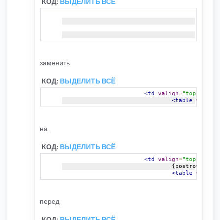
КОД:
ВЫДЕЛИТЬ ВСЁ
<!-- I
<!-- E
заменить
КОД:
ВЫДЕЛИТЬ ВСЁ
<td
valign
=
"top"
>
<table
width
=
"
на
КОД:
ВЫДЕЛИТЬ ВСЁ
<td
valign
=
"top"
id
=
"p
				{postrow.L_R
<table
width
=
"
перед
КОД:
ВЫДЕЛИТЬ ВСЁ