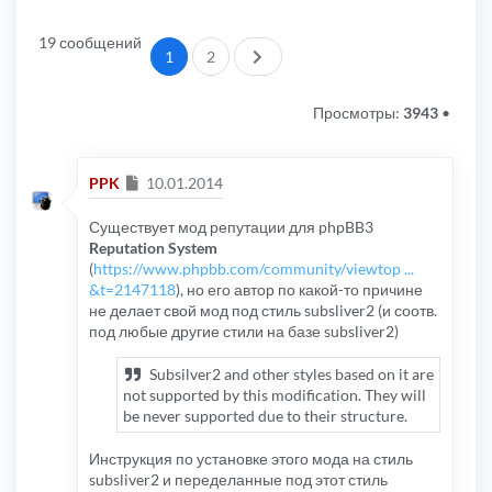
19 сообщений
След.
1
2
Просмотры:
3943
•
Сообщение
PPK
10.01.2014
Существует мод репутации для phpBB3
Reputation System
(
https://www.phpbb.com/community/viewtop ...
&t=2147118
), но его автор по какой-то причине
не делает свой мод под стиль subsliver2 (и соотв.
под любые другие стили на базе subsliver2)
Subsilver2 and other styles based on it are
not supported by this modification. They will
be never supported due to their structure.
Инструкция по установке этого мода на стиль
subsliver2 и переделанные под этот стиль