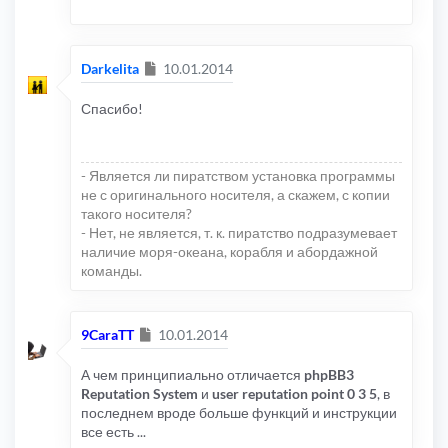
Сообщение
Darkelita
10.01.2014
Спасибо!
- Является ли пиратством установка программы
не с оригинального носителя, а скажем, с копии
такого носителя?
- Нет, не является, т. к. пиратство подразумевает
наличие моря-океана, корабля и абордажной
команды.
Сообщение
9CaraTT
10.01.2014
А чем принципиально отличается
phpBB3
Reputation System
и
user reputation point 0 3 5
, в
последнем вроде больше функций и инструкции
все есть ...