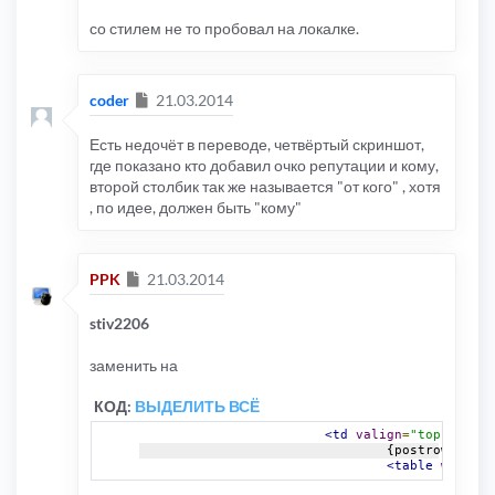
со стилем не то пробовал на локалке.
Сообщение
coder
21.03.2014
Есть недочёт в переводе, четвёртый скриншот,
где показано кто добавил очко репутации и кому,
второй столбик так же называется "от кого" , хотя
, по идее, должен быть "кому"
Сообщение
PPK
21.03.2014
stiv2206
заменить на
КОД:
ВЫДЕЛИТЬ ВСЁ
<td
valign
=
"top"
id
=
"p
				{postrow.L_R
<table
width
=
"