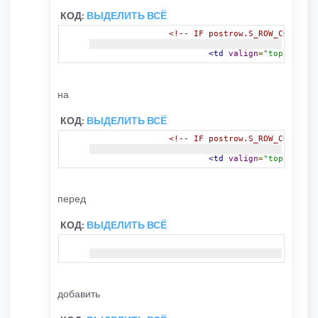
КОД:
ВЫДЕЛИТЬ ВСЁ
<!-- IF postrow.S_ROW_COUNT is
<td
valign
=
"top"
class
на
КОД:
ВЫДЕЛИТЬ ВСЁ
<!-- IF postrow.S_ROW_COUNT is
<td
valign
=
"top"
class
перед
КОД:
ВЫДЕЛИТЬ ВСЁ
<!-- I
добавить