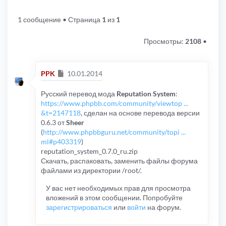
1 сообщение
• Страница
1
из
1
Просмотры:
2108
•
Сообщение
PPK
10.01.2014
Русский перевод мода
Reputation System
:
https://www.phpbb.com/community/viewtop ...
&t=2147118
, сделан на основе перевода версии
0.6.3 от
Sheer
(
http://www.phpbbguru.net/community/topi ...
ml#p403319
)
reputation_system_0.7.0_ru.zip
Скачать, распаковать, заменить файлы форума
файлами из директории /root/.
У вас нет необходимых прав для просмотра
вложений в этом сообщении. Попробуйте
зарегистрироваться
или
войти
на форум.