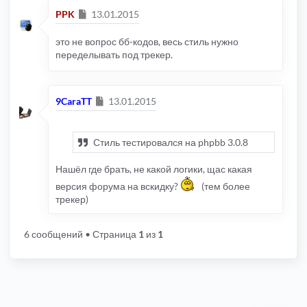
Сообщение
PPK
13.01.2015
это не вопрос бб-кодов, весь стиль нужно
переделывать под трекер.
Сообщение
9CaraTT
13.01.2015
Стиль тестировался на phpbb 3.0.8
Нашёл где брать, не какой логики, щас какая
версия форума на вскидку?
(тем более
трекер)
6 сообщений
• Страница
1
из
1