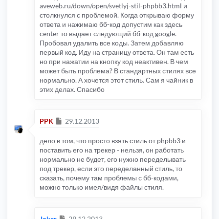
aveweb.ru/down/open/svetlyj-stil-phpbb3.html и
столкнулся с проблемой. Когда открываю форму
ответа и нажимаю бб-код допустим как здесь
center то выдает следующий бб-код google.
Пробовал удалить все коды. Затем добавляю
первый код. Иду на страницу ответа. Он там есть
но при нажатии на кнопку код неактивен. В чем
может быть проблема? В стандартных стилях все
нормально. А хочется этот стиль. Сам я чайник в
этих делах. Спасибо
Сообщение
PPK
29.12.2013
дело в том, что просто взять стиль от phpbb3 и
поставить его на трекер - нельзя, он работать
нормально не будет, его нужно переделывать
под трекер, если это переделанный стиль, то
сказать, почему там проблемы с бб-кодами,
можно только имея/видя файлы стиля.
Сообщение
Joker
29.12.2013