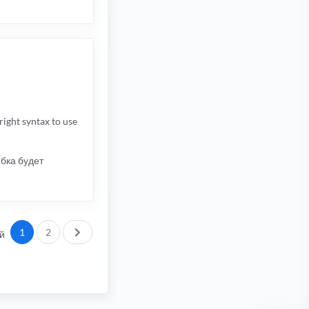
ight syntax to use
бка будет
След.
1
2
й