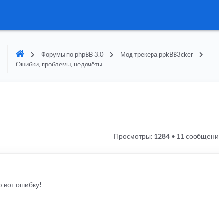
Форумы по phpBB 3.0
Мод трекера ppkBB3cker
Ошибки, проблемы, недочёты
Просмотры:
1284
•
11 сообщени
ю вот ошибку!