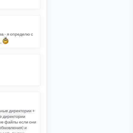
ра - я определю с
..
ьные директории +
е директории
вые файлы если они
 обновления) и