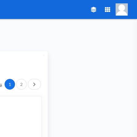
След.
1
2
й