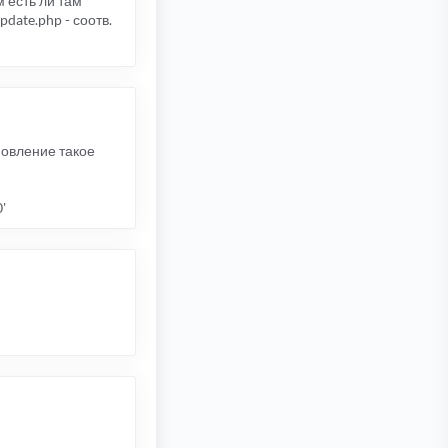
 есть ли там
pdate.php - соотв.
новление такое
'