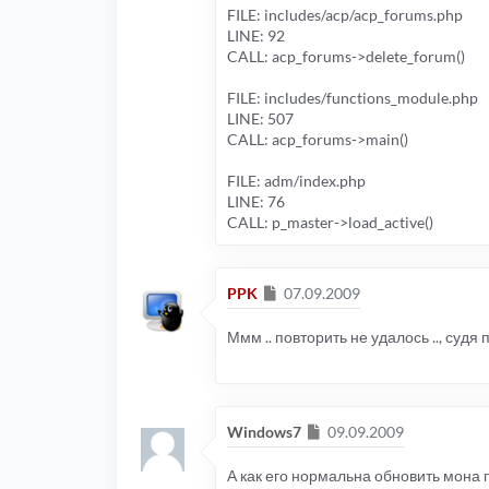
FILE: includes/acp/acp_forums.php
LINE: 92
CALL: acp_forums->delete_forum()
FILE: includes/functions_module.php
LINE: 507
CALL: acp_forums->main()
FILE: adm/index.php
LINE: 76
CALL: p_master->load_active()
Сообщение
PPK
07.09.2009
Ммм .. повторить не удалось .., судя
Сообщение
Windows7
09.09.2009
А как его нормальна обновить мона 