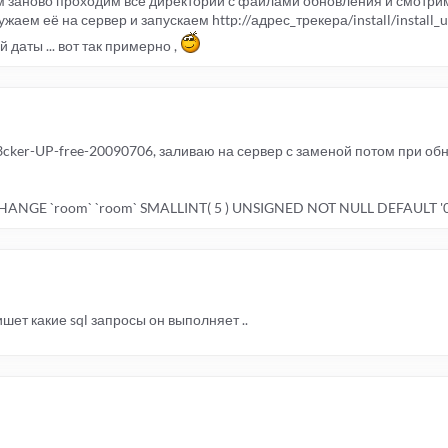
 заново проходим все директории с файлами обновления и смотрим
гружаем её на сервер и запускаем http://адрес_трекера/install/install_u
даты ... вот так примерно ,
cker-UP-free-20090706, заливаю на сервер с заменой потом при об
CHANGE `room` `room` SMALLINT( 5 ) UNSIGNED NOT NULL DEFAULT '0
ишет какие sql запросы он выполняет ..