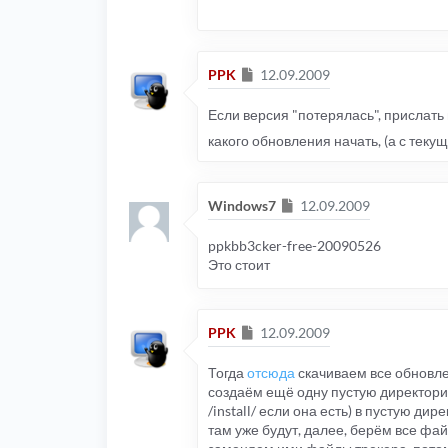
Сообщение
PPK
12.09.2009
Если версия "потерялась", прислать 
какого обновления начать, (а с теку
Сообщение
Windows7
12.09.2009
ppkbb3cker-free-20090526
Это стоит
Сообщение
PPK
12.09.2009
Тогда
отсюда
скачиваем все обновл
создаём ещё одну пустую директор
/install/ если она есть) в пустую 
там уже будут, далее, берём все фа