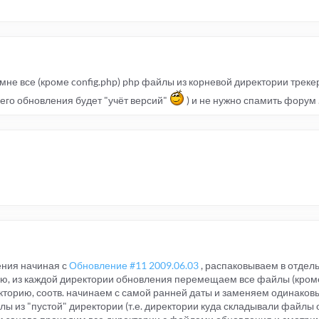
мне все (кроме config.php) php файлы из корневой директории треке
щего обновления будет "учёт версий"
) и не нужно спамить форум 
ения начиная с
Обновление #11 2009.06.03
, распаковываем в отдел
ию, из каждой директории обновления перемещаем все файлы (кром
директорию, соотв. начинаем с самой ранней даты и заменяем одинако
йлы из "пустой" директории (т.е. директории куда складывали файлы