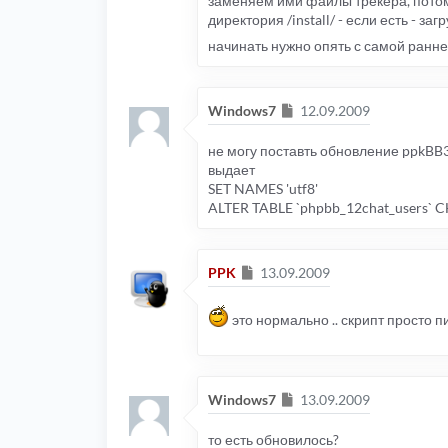
заменяем ими файлы трекера, потом
директория /install/ - если есть - за
начинать нужно опять с самой ранней 
Сообщение
Windows7
12.09.2009
не могу поставть обновление ppkBB3
выдает
SET NAMES 'utf8'
ALTER TABLE `phpbb_12chat_users` 
Сообщение
PPK
13.09.2009
это нормально .. скрипт просто п
Сообщение
Windows7
13.09.2009
то есть обновилось?