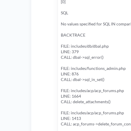
[0]
SQL
No values specified for SQL IN compar
BACKTRACE
FILE: includes/db/dbal.php
LINE: 379
CALL: dbal->sql_error()
FILE: includes/functions_admin.php
LINE: 876
CALL: dbal->sql_in_set()
FILE: includes/acp/acp_forums.php
LINE: 1664
CALL: delete_attachments()
FILE: includes/acp/acp_forums.php
LINE: 1413
CALL: acp_forums->delete_forum_cont