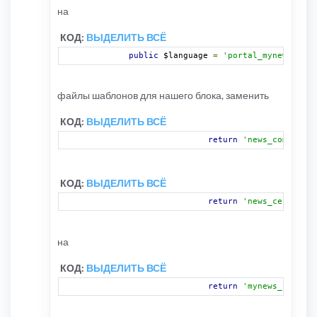
на
КОД:
ВЫДЕЛИТЬ ВСЁ
public
 $language 
=
'portal_mynews_modu
файлы шаблонов для нашего блока, заменить
КОД:
ВЫДЕЛИТЬ ВСЁ
return
'news_compact_
КОД:
ВЫДЕЛИТЬ ВСЁ
return
'news_center.ht
на
КОД:
ВЫДЕЛИТЬ ВСЁ
return
'mynews_compact