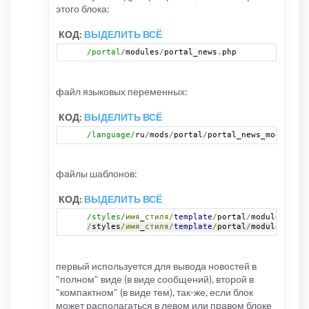
этого блока:
КОД:
ВЫДЕЛИТЬ ВСЁ
/portal/
modules
/
portal_news
.
php
файл языковых переменных:
КОД:
ВЫДЕЛИТЬ ВСЁ
/language/
ru
/
mods
/
portal
/
portal_news_module
.
ph
файлы шаблонов:
КОД:
ВЫДЕЛИТЬ ВСЁ
/styles/
имя
_
стиля/
template
/
portal
/
modules
/
news
/
styles
/имя
_
стиля/
template
/
portal
/
modules
/
news
первый используется для вывода новостей в
"полном" виде (в виде сообщений), второй в
"компактном" (в виде тем), так-же, если блок
может располагаться в левом или правом блоке