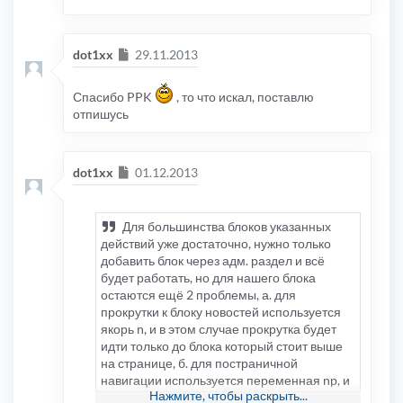
Сообщение
dot1xx
29.11.2013
Спасибо PPK
, то что искал, поставлю
отпишусь
Сообщение
dot1xx
01.12.2013
Для большинства блоков указанных
действий уже достаточно, нужно только
добавить блок через адм. раздел и всё
будет работать, но для нашего блока
остаются ещё 2 проблемы, а. для
прокрутки к блоку новостей используется
якорь n, и в этом случае прокрутка будет
идти только до блока который стоит выше
на странице, б. для постраничной
навигации используется переменная np, и
Нажмите, чтобы раскрыть...
если выбрать вторую страницу во