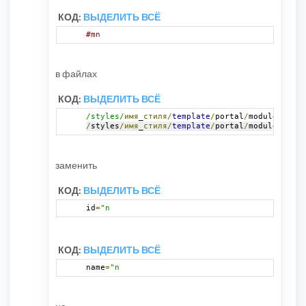
КОД:
ВЫДЕЛИТЬ ВСЁ
#mn
в файлах
КОД:
ВЫДЕЛИТЬ ВСЁ
/styles/
имя
_
стиля/
template
/
portal
/
modules
/
myne
/
styles
/имя
_
стиля/
template
/
portal
/
modules
/
myne
заменить
КОД:
ВЫДЕЛИТЬ ВСЁ
id
=
"n
КОД:
ВЫДЕЛИТЬ ВСЁ
name
=
"n