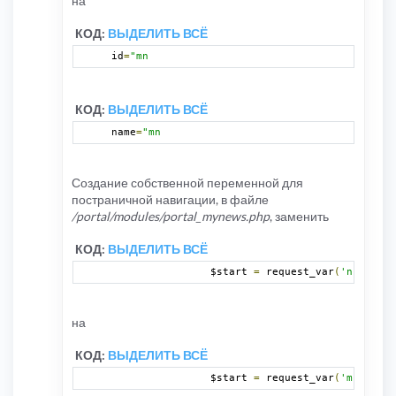
на
КОД:
ВЫДЕЛИТЬ ВСЁ
id
=
"mn
КОД:
ВЫДЕЛИТЬ ВСЁ
name
=
"mn
Создание собственной переменной для
постраничной навигации, в файле
/portal/modules/portal_mynews.php
, заменить
КОД:
ВЫДЕЛИТЬ ВСЁ
		$start 
=
 request_var
(
'np'
,
0
);
на
КОД:
ВЫДЕЛИТЬ ВСЁ
		$start 
=
 request_var
(
'mnp'
,
0
)