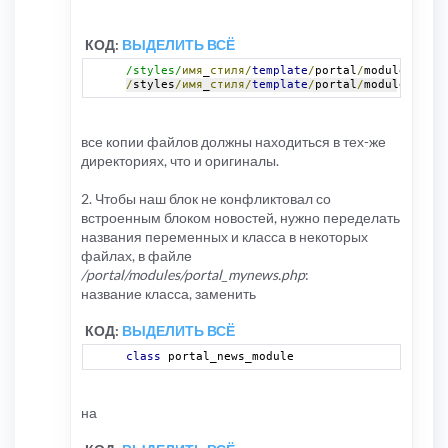
КОД:
ВЫДЕЛИТЬ ВСЁ
/styles/
имя
_
стиля/
template
/
portal
/
modules
/
myne
/
styles
/имя
_
стиля/
template
/
portal
/
modules
/
myne
все копии файлов должны находиться в тех-же
директориях, что и оригиналы.
2. Чтобы наш блок не конфликтовал со
встроенным блоком новостей, нужно переделать
названия переменных и класса в некоторых
файлах, в файле
/portal/modules/portal_mynews.php
:
название класса, заменить
КОД:
ВЫДЕЛИТЬ ВСЁ
class
 portal_news_module
на