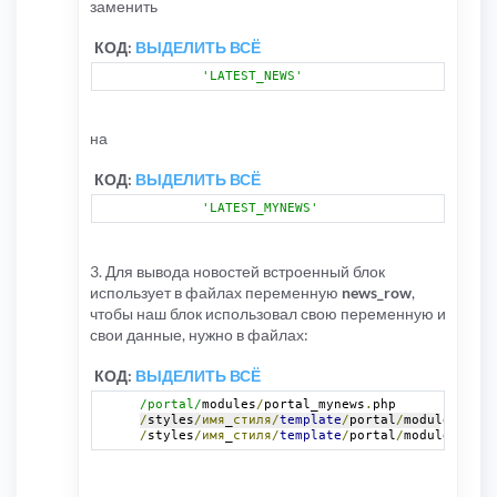
заменить
КОД:
ВЫДЕЛИТЬ ВСЁ
'LATEST_NEWS'
=>
'По
на
КОД:
ВЫДЕЛИТЬ ВСЁ
'LATEST_MYNEWS'
=>
'Мо
3. Для вывода новостей встроенный блок
использует в файлах переменную
news_row
,
чтобы наш блок использовал свою переменную и
свои данные, нужно в файлах:
КОД:
ВЫДЕЛИТЬ ВСЁ
/portal/
modules
/
portal_mynews
.
php 
/
styles
/имя
_
стиля/
template
/
portal
/
modules
/
myne
/
styles
/имя
_
стиля/
template
/
portal
/
modules
/
myne