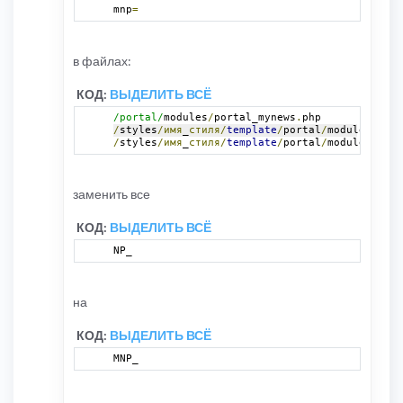
mnp
=
в файлах:
КОД:
ВЫДЕЛИТЬ ВСЁ
/portal/
modules
/
portal_mynews
.
php 
/
styles
/имя
_
стиля/
template
/
portal
/
modules
/
myne
/
styles
/имя
_
стиля/
template
/
portal
/
modules
/
myne
заменить все
КОД:
ВЫДЕЛИТЬ ВСЁ
NP_
на
КОД:
ВЫДЕЛИТЬ ВСЁ
MNP_