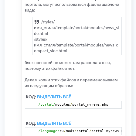
портала, могут использоваться файлы шаблона
вида:
/styles/
имя_стиля/template/portal/modules/news_si
de.html
/styles/
имя_стиля/template/portal/modules/news_c
ompact_side.html
блок новостей не может там располагаться,
поэтому этих файлов нет.
Делам копии этих файлов и переименовываем
их следующим образом:
КОД:
ВЫДЕЛИТЬ ВСЁ
/portal/
modules
/
portal_mynews
.
php
КОД:
ВЫДЕЛИТЬ ВСЁ
/language/
ru
/
mods
/
portal
/
portal_mynews_module
.