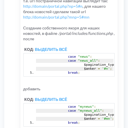
т.е. url постраничной навигации выглядит так:
http://domain/portal.php?np=5#n
, для нашего
блока новостей сделаем такой url
http://domain/portal.php?mnp=5#mn
Создание собственного якоря для наших
новостей, в файле
/portal/includes/functions.php
,
после
КОД:
ВЫДЕЛИТЬ ВСЁ
case
"news"
:
case
"news_all"
:
			$pagination_type 
=
'np
			$anker 
=
'#n'
;
break
;
добавить
КОД:
ВЫДЕЛИТЬ ВСЁ
case
"mynews"
:
case
"mynews_all"
:
			$pagination_type 
=
'mn
			$anker 
=
'#mn'
;
break
;