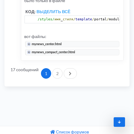
было только в файле
КОД:
ВЫДЕЛИТЬ ВСЁ
name
=
"mn
КОД:
ВЫДЕЛИТЬ ВСЁ
/styles/
имя
_
стиля/
template
/
portal
/
modules
/
myne
вот файлы:
mynews_center.html
mynews_compact_center.html
17 сообщений
След.
1
2
Список форумов