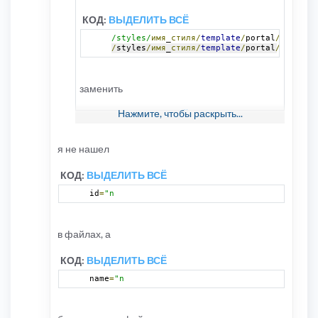
КОД:
ВЫДЕЛИТЬ ВСЁ
/styles/
имя
_
стиля/
template
/
portal
/
modules
/
styles
/имя
_
стиля/
template
/
portal
/
modules
заменить
Нажмите, чтобы раскрыть...
КОД:
ВЫДЕЛИТЬ ВСЁ
id
=
"n
я не нашел
КОД:
ВЫДЕЛИТЬ ВСЁ
КОД:
ВЫДЕЛИТЬ ВСЁ
id
=
"n
name
=
"n
в файлах, а
на
КОД:
ВЫДЕЛИТЬ ВСЁ
КОД:
ВЫДЕЛИТЬ ВСЁ
name
=
"n
id
=
"mn