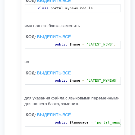
КОД:
ВЫДЕЛИТЬ ВСЁ
class
 portal_mynews_module
имя нашего блока, заменить
КОД:
ВЫДЕЛИТЬ ВСЁ
public
 $name 
=
'LATEST_NEWS'
;
на
КОД:
ВЫДЕЛИТЬ ВСЁ
public
 $name 
=
'LATEST_MYNEWS'
;
для указания файла с языковыми переменными
для нашего блока, заменить
КОД:
ВЫДЕЛИТЬ ВСЁ
public
 $language 
=
'portal_news_module