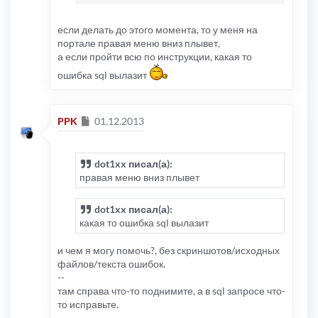
встроенном блоке новостей, то и в нашем
блоке загрузится вторая страница (и
если делать до этого момента, то у меня на
наоборот), т.е. url постраничной навигации
портале правая меню вниз плывет,
выглядит так:
http://domain/portal.php?
а если пройти всю по инструкции, какая то
np=5#n
, для нашего блока новостей
ошибка sql вылазит
сделаем такой url
http://domain/portal.php?
mnp=5#mn
Сообщение
PPK
01.12.2013
dot1xx писал(а):
правая меню вниз плывет
dot1xx писал(а):
какая то ошибка sql вылазит
и чем я могу помочь?, без скриншотов/исходных
файлов/текста ошибок.
--
там справа что-то поднимите, а в sql запросе что-
то исправьте.