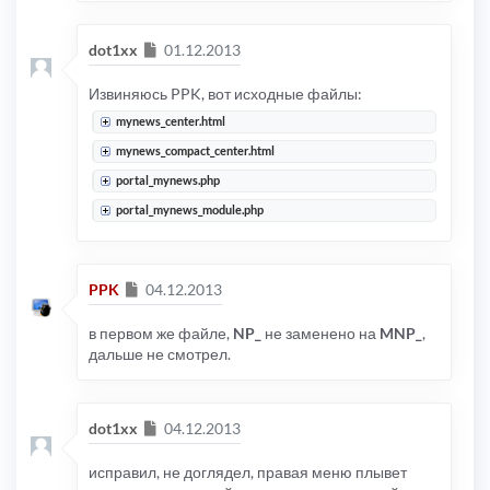
Сообщение
dot1xx
01.12.2013
Извиняюсь PPK, вот исходные файлы:
mynews_center.html
mynews_compact_center.html
portal_mynews.php
portal_mynews_module.php
Сообщение
PPK
04.12.2013
в первом же файле,
NP_
не заменено на
MNP_
,
дальше не смотрел.
Сообщение
dot1xx
04.12.2013
исправил, не доглядел, правая меню плывет