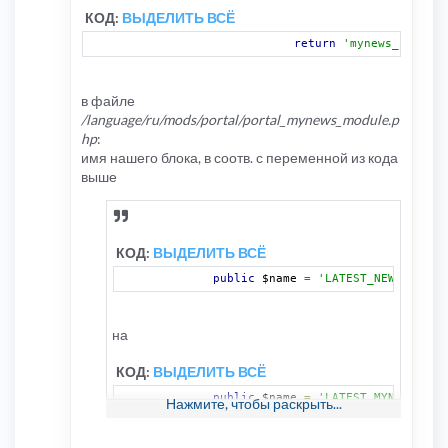
КОД:
ВЫДЕЛИТЬ ВСЁ
return
'mynews_center.
в файле
/language/ru/mods/portal/portal_mynews_module.p
hp
:
имя нашего блока, в соотв. с переменной из кода
выше
КОД:
ВЫДЕЛИТЬ ВСЁ
public
 $name 
=
'LATEST_NEWS'
;
на
КОД:
ВЫДЕЛИТЬ ВСЁ
public
 $name 
=
'LATEST_MYNEWS'
;
Нажмите, чтобы раскрыть...