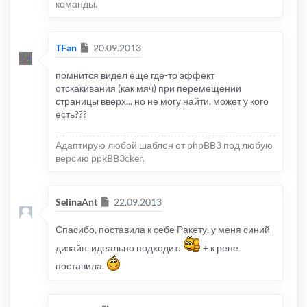
команды.
Сообщение
TFan
20.09.2013
помнится видел еще где-то эффект
отскакивания (как мяч) при перемещении
страницы вверх... но не могу найти. может у кого
есть???
Адаптирую любой шаблон от phpBB3 под любую
версию ppkBB3cker.
Сообщение
SelinaAnt
22.09.2013
Спасибо, поставила к себе Ракету, у меня синий
дизайн, идеально подходит.
+ к репе
поставила.