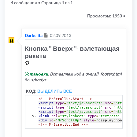
4 сообщения
• Страница
1
из
1
Просмотры:
1953
•
Сообщение
Darkelita
02.09.2013
Кнопка " Вверх "- взлетающая
ракета
Установка
: Вставляем код в
overall_footer.html
до
</body>
КОД:
ВЫДЕЛИТЬ ВСЁ
<!-- MrScrollUp.Start -->
<script
type
=
"text/javascript"
src
=
"http://bam
<script
type
=
"text/javascript"
src
=
"http://bam
<script
type
=
"text/javascript"
src
=
"http://cam
<link
rel
=
"stylesheet"
type
=
"text/css"
href
=
"h
<div
id
=
"MrScrollUp"
style
=
"
display
:
none
;
"
><di
<!-- MrScrollUp.End -->