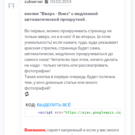
Сообщение
zubserver
03.02.2014
кнопки "Вверх - Вниз" с медленной
автоматической прокруткой .
Во первых, можно прокручивать страницу не
только вверх, но и в низ! А во вторых, (в этом
уникальность) если нажать туда, куда указывает
красная стрелка, страница будет сама,
автоматически, медленно прокручиваться до
самого низа! Читателю при этом, ничего делать
не надо - только читать или рассматривать
фотографии!
Такая кнопка в первую очередь будет полезна
тем, у кого длинные статьи или много
фотографий!
КОД:
ВЫДЕЛИТЬ ВСЁ
<script
src
=
"https://ajax.googleapis.com/ajax/
Внимание,
скрипт капризный и если у вас много