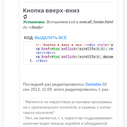
Кнопка вверх-вниз
Установка
: Вставляем код в
overall_footer.html
до
</body>
КОД:
ВЫДЕЛИТЬ ВСЁ
<!--Кнопки в верх в низ-->
<div
style
=
"
position
<a
href
=
#top
onClick
=
"
scrollTo
(
0
,
0
);
return
fa
<br/><br/>
<a
href
=
#top
onClick
=
"
scrollTo
(
0
,
 document
.
bod
</div>
Последний раз редактировалось
Darkelita
02
сен 2013, 11:09, всего редактировалось 1 раз.
- Является ли пиратством установка программы
не с оригинального носителя, а скажем, с копии
такого носителя?
- Нет, не является, т. к. пиратство подразумевает
наличие моря-океана, корабля и абордажной