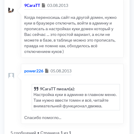
Сообщение
9CaraTT
03.08.2013
Когда переносишь сайт на другой домен, нужно
куки в браузере отключить, войти в админку и
прописать а настройках куки домен который у
Вас сейчас ... это простой вариант, а если не
можете в базе, в таблице можно это прописать,
правда не помню как, обходилось всё
отключением куков )
Сообщение
power226
05.08.2013
9CaraTT писал(а):
Настройка куки в админке в главном меню.
Там нужно ввести томен и всё, читайте
внимательней функционал движка.
Спасибо помогло...
5 сообщений
• Страница
1
из
1