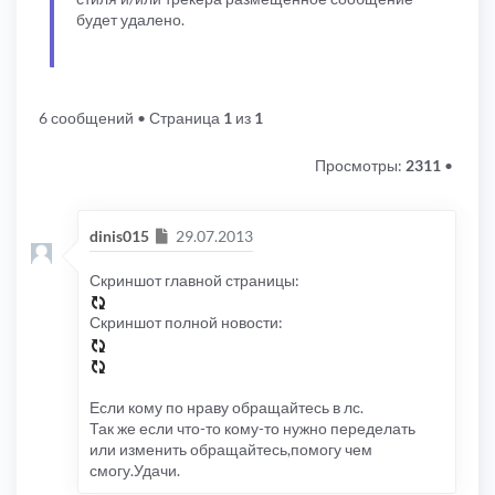
будет удалено.
6 сообщений
• Страница
1
из
1
Просмотры:
2311
•
Сообщение
dinis015
29.07.2013
Скриншот главной страницы:
Скриншот полной новости:
Если кому по нраву обращайтесь в лс.
Так же если что-то кому-то нужно переделать
или изменить обращайтесь,помогу чем
смогу.Удачи.