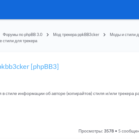
Форумы по phpBB 3.0
Мод трекера ppkBB3cker
Моды и стили д
е стили для трекера
pkbb3cker [phpBB3]
я в стиле информации об авторе (копирайтов) стиля и/или трекера
Просмотры:
3578
•
5 сообще