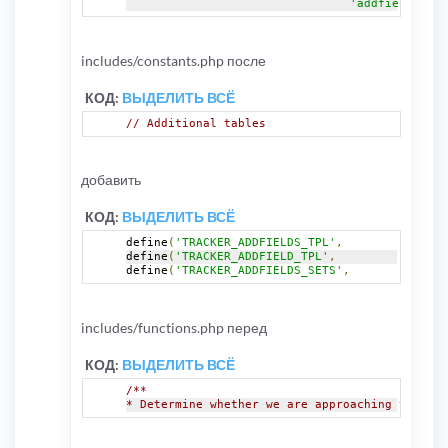
'addfield'
includes/constants.php после
КОД:
ВЫДЕЛИТЬ ВСЁ
// Additional tables
добавить
КОД:
ВЫДЕЛИТЬ ВСЁ
define
(
'TRACKER_ADDFIELDS_TPL'
,
define
(
'TRACKER_ADDFIELD_TPL'
,
define
(
'TRACKER_ADDFIELDS_SETS'
,
includes/functions.php перед
КОД:
ВЫДЕЛИТЬ ВСЁ
/**
* Determine whether we are approaching the max