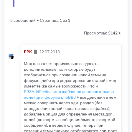
8 сообщений
• Страница
1
из
1
Просмотры:
5142
•
Сообщение
PPK
22.07.2013
Мод позволяет произвольно создавать
дополнительные поля которые будут
отображаться при создании новой темы на
форуме (либо при редактировании старой), мод
имеет те-же самые возможности, что и
BB3AddFields - мод шаблонов дополнительных
полей для форума phpBB3
+ все действия в нём
можно совершать через адм. раздел (без
определения полей через языковые файлы),
добавлена опция для определения места доп.
полей (до формы сообщения/вместе с формой
сообщения), в первом случае, теперь при
создании темы сначала отображаются доп. поля,