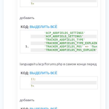
{
?>
				$torrent_addf
}
if
(
$row
[
'addfields_mul
{
добавить
				$torrent_addf
}
if
(
$row
[
'addfields_bbc
КОД:
ВЫДЕЛИТЬ ВСЁ
{
				$torrent_addf
'ACP_ADDFIELDS_SETTINGS'
}
'ACP_ADDFIELD_SETTINGS'
if
(
$row
[
'addfields_bbc
'TRACKER_ADDFIELDS_TYPE'
=>
'До
{
'TRACKER_ADDFIELDS_TYPE_EXPLAIN'
				$torrent_addf
'TRACKER_ADDFIELDS_POS'
=>
'Положение 
}
'TRACKER_ADDFIELDS_POS_EXPLAIN'
=>
'Зн
if
(
$row
[
'addfields_tit
{
				$torrent_addf
}
language/ru/acp/forums.php в самом конце перед
if
(
$row
[
'addfields_ali
{
КОД:
ВЫДЕЛИТЬ ВСЁ
				$torrent_addf
}
));
if
(
$row
[
'addfields_ski
{
?>
				$torrent_addf
}
if
(
$row
[
'addfields_exi
{
добавить
				$torrent_addf
}
КОД:
ВЫДЕЛИТЬ ВСЁ