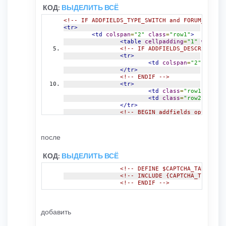
КОД:
ВЫДЕЛИТЬ ВСЁ
<!-- IF ADDFIELDS_TYPE_SWITCH and FORUM_ADDFIE
<tr>
<td
colspan
=
"2"
class
=
"row1"
>
<table
cellpadding
=
"1"
width
=
"
<!-- IF ADDFIELDS_DESCR -->
<tr>
<td
colspan
=
"2"
class
=
</tr>
<!-- ENDIF -->
<tr>
<td
class
=
"row1"
width
<td
class
=
"row2"
>
<!-- 
</tr>
<!-- BEGIN addfields_option --
<tr>
<td
class
=
"row1"
><b>
{a
<td
class
=
"row2"
>
после
<!-- IF .addfields_opt
<!-- BEGIN fie
КОД:
ВЫДЕЛИТЬ ВСЁ
<!-- I
					[
<!-- DEFINE $CAPTCHA_TAB_INDEX
<!-- E
<!-- INCLUDE {CAPTCHA_TEMPLATE
					[
<!-- ENDIF -->
<!-- E
<!-- ELSE -->
<!-- IF addfie
<texta
добавить
<!-- ELSEIF ad
<input
<!-- ELSEIF a