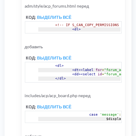
  PRIMARY KEY 
(
`id`
)
adm/style/acp_forums.html перед
)
 TYPE
=
MyISAM
;
КОД:
ВЫДЕЛИТЬ ВСЁ
<!-- IF S_CAN_COPY_PERMISSIONS -->
<dl>
добавить
КОД:
ВЫДЕЛИТЬ ВСЁ
<dl>
<dt><label
for
=
"forum_addfield
<dd><select
id
=
"forum_addfield
</dl>
includes/acp/acp_board.php перед
КОД:
ВЫДЕЛИТЬ ВСЁ
case
'message'
:
				$display_vars 