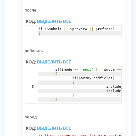
после
КОД:
ВЫДЕЛИТЬ ВСЁ
if
(
$submit 
||
 $preview 
||
 $refresh
)
{
добавить
КОД:
ВЫДЕЛИТЬ ВСЁ
if
(
$mode 
==
'post'
||
(
$mode 
==
'edit'
{
if
(
$array_addfields
)
{
				include_once
(
$
				include_once
(
$
}
}
перед
КОД:
ВЫДЕЛИТЬ ВСЁ
// Start assigning vars for main posting page 