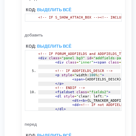
<dd>
<!-- IF .addfi
КОД:
ВЫДЕЛИТЬ ВСЁ
<!-- B
<!-- IF S_SHOW_ATTACH_BOX --><!-- INCLUDE post
добавить
<!-- ELSE -->
<!-- I
КОД:
ВЫДЕЛИТЬ ВСЁ
<!-- E
<!-- IF FORUM_ADDFIELDS and ADDFIELDS_TYPE -->
<!-- E
<div
class
=
"panel bg3"
id
=
"addfields-panel"
>
<div
class
=
"inner"
><span
class
=
"corner
<!-- E
<!-- ENDIF -->
<!-- IF ADDFIELDS_DESCR -->
<!-- IF addfie
<p
style
=
"
width
:
100
%;
"
>
<br
/>
<span>
{ADDFIELDS_DESCR}
</span>
<!-- I
</p>
<!-- ENDIF -->
<!-- E
<fieldset
class
=
"fields2"
>
<dl
style
=
"
clear
:
 left
;
"
>
<!-- E
<dt><b>
{L_TRACKER_ADDFIELDS}
</
<!-- ENDIF -->
<dd>
<!-- IF not ADDFIELDS_INFO
</dd>
</dl>
</dl>
<!-- BEGIN addfields_option --
<!-- END addfields_option -->
<dl>
</fieldset>
<dt><b>
{addfie
перед
<dd>
<span
class
=
"corners-bottom"
><span></s
<!-- IF .addfi
</div>
КОД:
ВЫДЕЛИТЬ ВСЁ
<!-- B