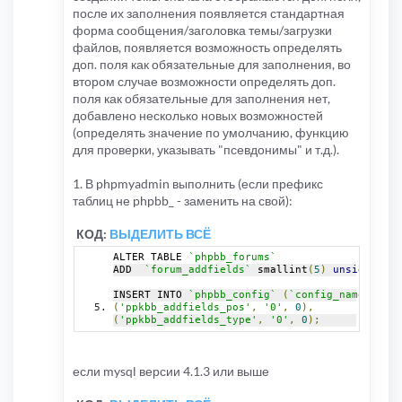
после их заполнения появляется стандартная
форма сообщения/заголовка темы/загрузки
файлов, появляется возможность определять
доп. поля как обязательные для заполнения, во
втором случае возможности определять доп.
поля как обязательные для заполнения нет,
добавлено несколько новых возможностей
(определять значение по умолчанию, функцию
для проверки, указывать "псевдонимы" и т.д.).
1. В phpmyadmin выполнить (если префикс
таблиц не phpbb_ - заменить на свой):
КОД:
ВЫДЕЛИТЬ ВСЁ
ALTER TABLE 
`phpbb_forums`
ADD  
`forum_addfields`
 smallint
(
5
)
unsigned
 NO
INSERT INTO 
`phpbb_config`
(
`config_name`
,
`co
(
'ppkbb_addfields_pos'
,
'0'
,
0
),
(
'ppkbb_addfields_type'
,
'0'
,
0
);
если mysql версии 4.1.3 или выше