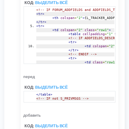
КОД:
ВЫДЕЛИТЬ ВСЁ
<selec
<!-- ENDIF -->
<!-- IF FORUM_ADDFIELDS and ADDFIELDS_TYPE -->
<!-- ENDIF -->
<tr>
<!-- IF addfields_opti
<th
colspan
=
"2"
>
{L_TRACKER_ADDFIELDS}
<
<br
/>
<!-- IF 
</tr>
<!-- IF addfie
<tr>
<selec
<td
colspan
=
"2"
class
=
"row1"
>
<!-- ELSE -->
<table
cellpadding
=
"1"
width
=
"
					{
<!-- IF ADDFIELDS_DESCR -->
<!-- ENDIF -->
<tr>
<!-- ENDIF -->
<td
colspan
=
"2"
class
=
</td>
</tr>
</tr>
<!-- ENDIF -->
<!-- END addfields_option -->
<tr>
</table>
<td
class
=
"row1"
width
</td>
<td
class
=
"row2"
>
<!-- 
</tr>
</tr>
<tr>
<!-- BEGIN addfields_option --
перед
<td
class
=
"cat"
colspan
=
"2"
align
=
"cen
<tr>
<input
type
=
"hidden"
name
=
"add
<td
class
=
"row
<input
class
=
"btnlite"
type
=
"s
КОД:
ВЫДЕЛИТЬ ВСЁ
<td
class
=
"row
</td>
<!-- IF .addfi
</tr>
</table>
<!-- B
<!-- IF not S_PRIVMSGS -->
<!-- ELSE -->
добавить
<!-- ELSE -->
<!-- I
КОД:
ВЫДЕЛИТЬ ВСЁ