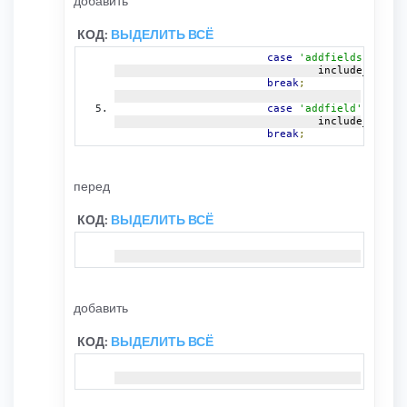
добавить
КОД:
ВЫДЕЛИТЬ ВСЁ
case
'addfields'
:
				include_once
(
"
break
;
case
'addfield'
:
				include_once
(
"
break
;
перед
КОД:
ВЫДЕЛИТЬ ВСЁ
добавить
КОД:
ВЫДЕЛИТЬ ВСЁ