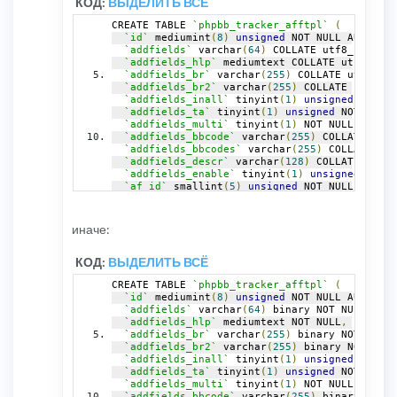
КОД:
ВЫДЕЛИТЬ ВСЁ
CREATE TABLE 
`phpbb_tracker_afftpl`
(
`id`
 mediumint
(
8
)
unsigned
 NOT NULL AUTO_INC
`addfields`
 varchar
(
64
)
 COLLATE utf8_bin NOT
`addfields_hlp`
 mediumtext COLLATE utf8_bin 
`addfields_br`
 varchar
(
255
)
 COLLATE utf8_bin
`addfields_br2`
 varchar
(
255
)
 COLLATE utf8_bi
`addfields_inall`
 tinyint
(
1
)
unsigned
 NOT NU
`addfields_ta`
 tinyint
(
1
)
unsigned
 NOT NULL 
`addfields_multi`
 tinyint
(
1
)
 NOT NULL DEFAUL
`addfields_bbcode`
 varchar
(
255
)
 COLLATE utf8
`addfields_bbcodes`
 varchar
(
255
)
 COLLATE utf
`addfields_descr`
 varchar
(
128
)
 COLLATE utf8_
`addfields_enable`
 tinyint
(
1
)
unsigned
 NOT N
`af_id`
 smallint
(
5
)
unsigned
 NOT NULL DEFAUL
`addfields_def`
 varchar
(
128
)
 COLLATE utf8_bi
`addfields_checkas`
 varchar
(
64
)
 COLLATE utf8
`addfields_title`
 varchar
(
255
)
 COLLATE utf8_
иначе:
`addfields_alias`
 mediumtext COLLATE utf8_bi
`addfields_skip`
 tinyint
(
1
)
unsigned
 NOT NUL
КОД:
ВЫДЕЛИТЬ ВСЁ
`addfields_exists`
 tinyint
(
1
)
unsigned
 NOT N
  PRIMARY KEY 
(
`id`
),
CREATE TABLE 
`phpbb_tracker_afftpl`
(
  UNIQUE KEY 
`addfields`
(
`addfields`
),
`id`
 mediumint
(
8
)
unsigned
 NOT NULL AUTO_INC
  KEY 
`addfields_enable`
(
`addfields_enable`
)
`addfields`
 varchar
(
64
)
 binary NOT NULL DEFA
)
 ENGINE
=
MyISAM
  DEFAULT CHARSET
=
utf8 COLLATE
=
`addfields_hlp`
 mediumtext NOT NULL
,
`addfields_br`
 varchar
(
255
)
 binary NOT NULL 
CREATE TABLE 
`phpbb_tracker_afsets`
(
`addfields_br2`
 varchar
(
255
)
 binary NOT NULL
`id`
 mediumint
(
8
)
 NOT NULL AUTO_INCREMENT
,
`addfields_inall`
 tinyint
(
1
)
unsigned
 NOT NU
`af_id`
 smallint
(
5
)
unsigned
 NOT NULL DEFAUL
`addfields_ta`
 tinyint
(
1
)
unsigned
 NOT NULL 
`af_name`
 varchar
(
32
)
 COLLATE utf8_bin NOT N
`addfields_multi`
 tinyint
(
1
)
 NOT NULL DEFAUL
`af_count`
 tinyint
(
1
)
unsigned
 NOT NULL DEFA
`addfields_bbcode`
 varchar
(
255
)
 binary NOT N