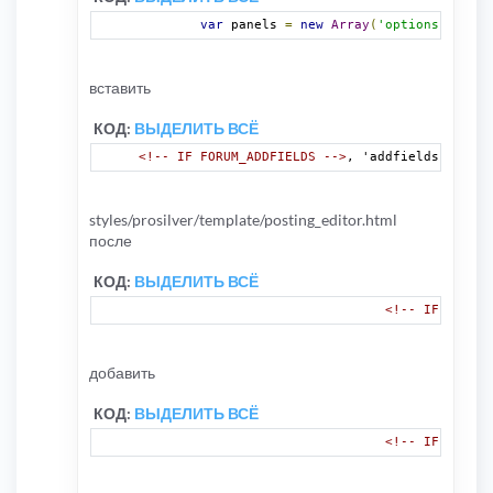
var
 panels 
=
new
Array
(
'options-panel'
вставить
КОД:
ВЫДЕЛИТЬ ВСЁ
<!-- IF FORUM_ADDFIELDS -->
, 'addfields-panel'
styles/prosilver/template/posting_editor.html
после
КОД:
ВЫДЕЛИТЬ ВСЁ
<!-- IF S_SHOW
добавить
КОД:
ВЫДЕЛИТЬ ВСЁ
<!-- IF FORUM_