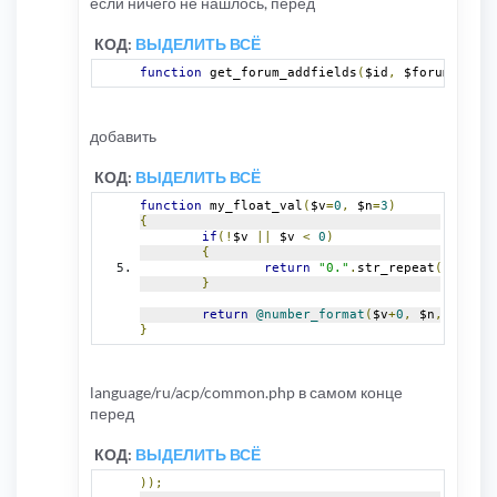
если ничего не нашлось, перед
{
		$sql
=
'SELECT * FROM '
.
 TRACKE
		$result
=
$db
->
sql_query
(
$sql
/*,
КОД:
ВЫДЕЛИТЬ ВСЁ
while
(
$row
=
$db
->
sql_fetchrow
(
$
{
function
 get_forum_addfields
(
$id
,
 $forum_astra
			$torrent_addfield
[
'TRA
if
(
$row
[
'addfields_hlp
{
				$addfields_hlp
добавить
				$torrent_addf
}
КОД:
ВЫДЕЛИТЬ ВСЁ
if
(
$row
[
'addfields_def
{
function
 my_float_val
(
$v
=
0
,
 $n
=
3
)
				$torrent_addf
{
}
if
(!
$v 
||
 $v 
<
0
)
if
(
$row
[
'addfields_br'
{
{
return
"0."
.
str_repeat
(
'0'
,
 $n
				$torrent_addf
}
}
if
(
$row
[
'addfields_br2
return
@number_format
(
$v
+
0
,
 $n
,
'.'
,
'
{
}
				$torrent_addf
}
if
(
$row
[
'addfields_che
{
language/ru/acp/common.php в самом конце
				$torrent_addf
}
перед
if
(
$row
[
'addfields_ina
{
КОД:
ВЫДЕЛИТЬ ВСЁ
				$torrent_addf
}
));
if
(
$row
[
'addfields_ta'