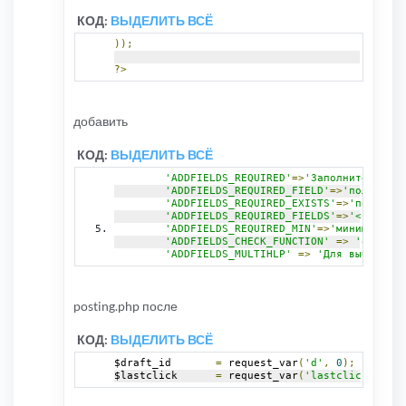
КОД:
ВЫДЕЛИТЬ ВСЁ
));
?>
добавить
КОД:
ВЫДЕЛИТЬ ВСЁ
'ADDFIELDS_REQUIRED'
=>
'Заполните допол
'ADDFIELDS_REQUIRED_FIELD'
=>
'поле'
,
'ADDFIELDS_REQUIRED_EXISTS'
=>
'поле <u>
'ADDFIELDS_REQUIRED_FIELDS'
=>
'<u>Подчё
'ADDFIELDS_REQUIRED_MIN'
=>
'минимум %s 
'ADDFIELDS_CHECK_FUNCTION'
=>
'ошибка 
'ADDFIELDS_MULTIHLP'
=>
'Для выбора бо
posting.php после
КОД:
ВЫДЕЛИТЬ ВСЁ
$draft_id	
=
 request_var
(
'd'
,
0
);
$lastclick	
=
 request_var
(
'lastclick'
,
0
);