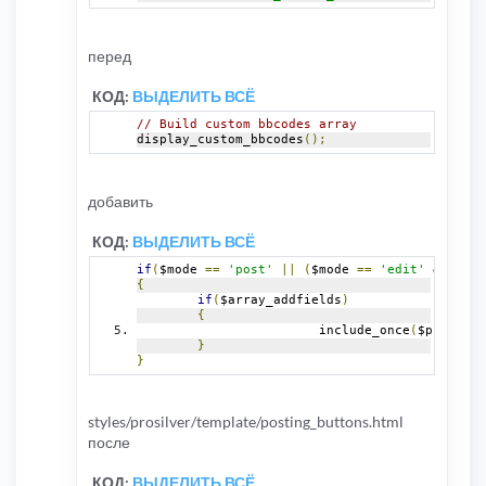
перед
КОД:
ВЫДЕЛИТЬ ВСЁ
// Build custom bbcodes array
display_custom_bbcodes
();
добавить
КОД:
ВЫДЕЛИТЬ ВСЁ
if
(
$mode 
==
'post'
||
(
$mode 
==
'edit'
&&
 $pos
{
if
(
$array_addfields
)
{
			include_once
(
$phpbb_ro
}
}
styles/prosilver/template/posting_buttons.html
после
КОД:
ВЫДЕЛИТЬ ВСЁ