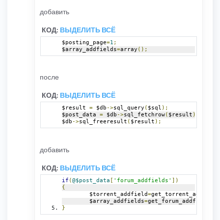
добавить
КОД:
ВЫДЕЛИТЬ ВСЁ
$posting_page
=
1
;
$array_addfields
=
array
();
после
КОД:
ВЫДЕЛИТЬ ВСЁ
$result 
=
 $db
->
sql_query
(
$sql
);
$post_data 
=
 $db
->
sql_fetchrow
(
$result
);
$db
->
sql_freeresult
(
$result
);
добавить
КОД:
ВЫДЕЛИТЬ ВСЁ
if
(
@$post_data
[
'forum_addfields'
])
{
	$torrent_addfield
=
get_torrent_addfield
	$array_addfields
=
get_forum_addfields
(
@
}