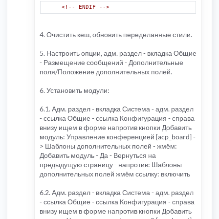
<!-- E
<!-- ENDIF -->
<!-- E
<!-- E
4. Очистить кеш, обновить переделанные стили.
<!-- ENDIF -->
<!-- IF addfie
<br
/>
5. Настроить опции, адм. раздел - вкладка Общие
<!-- I
- Размещение сообщений - Дополнительные
поля/Положение дополнительных полей.
<!-- E
<!-- E
6. Установить модули:
<!-- ENDIF -->
</td>
</tr>
6.1. Адм. раздел - вкладка Система - адм. раздел
<!-- END addfields_option -->
- ссылка Общие - ссылка Конфигурация - справа
</table>
</td>
внизу ищем в форме напротив кнопки Добавить
</tr>
модуль: Управление конференцией [acp_board] -
<!-- ENDIF -->
> Шаблоны дополнительных полей - жмём:
Добавить модуль - Да - Вернуться на
предыдущую страницу - напротив: Шаблоны
дополнительных полей жмём ссылку: включить
6.2. Адм. раздел - вкладка Система - адм. раздел
- ссылка Общие - ссылка Конфигурация - справа
внизу ищем в форме напротив кнопки Добавить