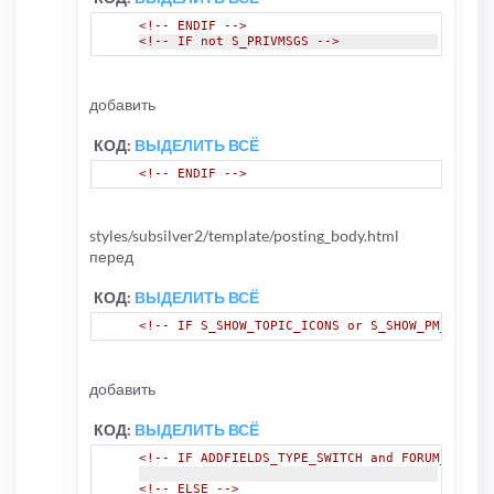
<div
class
=
"panel bg2"
>
<div
class
=
"inner"
><span
class
=
"corner
<!-- ENDIF -->
<fieldset
class
=
"submit-buttons"
>
<!-- IF not S_PRIVMSGS -->
<input
type
=
"hidden"
name
=
"add
		{S_HIDDEN_ADDRESS_FIELD}
		{S_HIDDEN_FIELDS}
<!-- ELSE -->
		{S_FORM_TOKEN}
добавить
<!-- I
		<input type="submit" tabinde
</fieldset>
<!-- E
КОД:
ВЫДЕЛИТЬ ВСЁ
<span
class
=
"corners-bottom"
><span></s
<!-- E
</div>
<!-- ENDIF -->
<!-- ELSE -->
<!-- E
<!-- ENDIF -->
<!-- IF addfie
styles/subsilver2/template/posting_body.html
<br
/>
перед
<!-- I
<!-- E
КОД:
ВЫДЕЛИТЬ ВСЁ
<!-- E
<!-- IF S_SHOW_TOPIC_ICONS or S_SHOW_PM_ICONS 
<!-- ENDIF -->
</dd>
</dl>
<!-- END addfields_option -->
добавить
</fieldset>
<span
class
=
"corners-bottom"
><span></s
КОД:
ВЫДЕЛИТЬ ВСЁ
</div>
<!-- ENDIF -->
<!-- IF ADDFIELDS_TYPE_SWITCH and FORUM_ADDFIE
<!-- ELSE -->