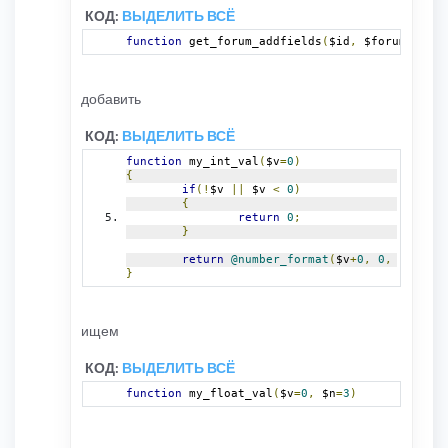
				$torrent_addf
КОД:
ВЫДЕЛИТЬ ВСЁ
}
}
function
 get_forum_addfields
(
$id
,
 $forum_astra
		$db
->
sql_freeresult
(
$result
);
}
if
(
/*$forum_astracker && */
@$torrent_a
{
добавить
foreach
(
$torrent_addfield
[
'TRA
{
if
(
$v 
&&
!
in_array
(
$k
,
КОД:
ВЫДЕЛИТЬ ВСЁ
{
				$lines
[]=
$k
;
function
 my_int_val
(
$v
=
0
)
}
{
}
if
(!
$v 
||
 $v 
<
0
)
}
{
return
0
;
	isset
(
$torrent_addfield
[
'TRACKER_FORUM
}
return
 $lines
;
return
@number_format
(
$v
+
0
,
0
,
''
,
''
)
}
}
function
 get_torrent_addfield
()
{
global
 $db
,
 $user
,
 $cache
;
ищем
	$torrent_addfield
=
array
();
КОД:
ВЫДЕЛИТЬ ВСЁ
//$user->add_lang('mods/ppkbb3cker_add
function
 my_float_val
(
$v
=
0
,
 $n
=
3
)
	$torrent_addfield
=
$cache
->
get
(
'_ppkbb3
if
(!
$torrent_addfield
)