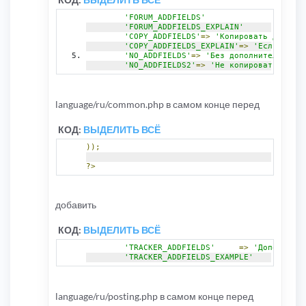
}
		$db
->
sql_freeresult
(
$result
);
'FORUM_ADDFIELDS'
}
'FORUM_ADDFIELDS_EXPLAIN'
	$cache
->
put
(
'_ppkbb3cker_addfield_cach
'COPY_ADDFIELDS'
=>
'Копировать дополни
'COPY_ADDFIELDS_EXPLAIN'
=>
'Если вы в
return
 $torrent_addfield
;
'NO_ADDFIELDS'
=>
'Без дополнительных п
}
'NO_ADDFIELDS2'
=>
'Не копировать допол
language/ru/common.php в самом конце перед
КОД:
ВЫДЕЛИТЬ ВСЁ
));
?>
добавить
КОД:
ВЫДЕЛИТЬ ВСЁ
'TRACKER_ADDFIELDS'
=>
'Дополнител
'TRACKER_ADDFIELDS_EXAMPLE'
=>
'Пр
language/ru/posting.php в самом конце перед