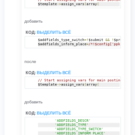
$template
->
assign_vars
(
array
(
добавить
КОД:
ВЫДЕЛИТЬ ВСЁ
$addfields_type_switch
=!
$submit 
&&
!
$preview
/*
$addfields_inform_place
=
/*!$config['ppkbb_addf
после
КОД:
ВЫДЕЛИТЬ ВСЁ
// Start assigning vars for main posting page 
$template
->
assign_vars
(
array
(
добавить
КОД:
ВЫДЕЛИТЬ ВСЁ
'ADDFIELDS_DESCR'
'ADDFIELDS_TYPE'
'ADDFIELDS_TYPE_SWITCH'
'ADDFIELDS_INFORM_PLACE'