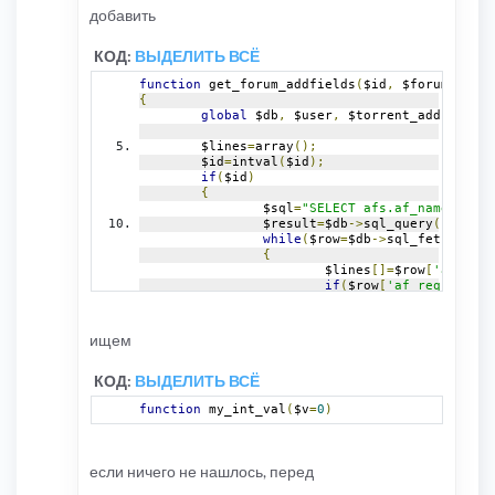
добавить
КОД:
ВЫДЕЛИТЬ ВСЁ
function
 get_forum_addfields
(
$id
,
 $forum_astra
{
global
 $db
,
 $user
,
 $torrent_addfield
;
	$lines
=
array
();
	$id
=
intval
(
$id
);
if
(
$id
)
{
		$sql
=
"SELECT afs.af_name, afs.
		$result
=
$db
->
sql_query
(
$sql
);
while
(
$row
=
$db
->
sql_fetchrow
(
$
{
			$lines
[]=
$row
[
'af_name
if
(
$row
[
'af_required'
]
{
				$torrent_addf
}
ищем
if
(
$row
[
'af_count'
])
{
КОД:
ВЫДЕЛИТЬ ВСЁ
				$torrent_addf
}
function
 my_int_val
(
$v
=
0
)
if
(!
isset
(
$torrent_add
{
				$torrent_addf
}
если ничего не нашлось, перед
if
(!
isset
(
$torrent_add
{