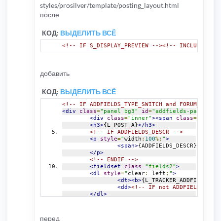
styles/prosilver/template/posting_layout.html
после
КОД:
ВЫДЕЛИТЬ ВСЁ
<!-- IF S_DISPLAY_PREVIEW --><!-- INCLUDE post
добавить
КОД:
ВЫДЕЛИТЬ ВСЁ
<!-- IF ADDFIELDS_TYPE_SWITCH and FORUM_ADDFIE
<div
class
=
"panel bg3"
id
=
"addfields-panel"
>
<div
class
=
"inner"
><span
class
=
"corner
<h3>
{L_POST_A}
</h3>
<!-- IF ADDFIELDS_DESCR -->
<p
style
=
"
width
:
100
%;
"
>
<span>
{ADDFIELDS_DESCR}
</span>
</p>
<!-- ENDIF -->
<fieldset
class
=
"fields2"
>
<dl
style
=
"
clear
:
 left
;
"
>
<dt><b>
{L_TRACKER_ADDFIELDS}
</
<dd>
<!-- IF not ADDFIELDS_INFO
</dl>
<!-- BEGIN addfields_option --
<dl>
<dt><b>
{addfie
перед