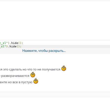
t_sl"
).
hide
();
_sl"
).
hide
();
Нажмите, чтобы раскрыть...
я это сделать но что то не получается
е разворачиваются
ost_sl").hide();
cr_sl").hide();
нте но все в пустую
гда будут раскрыты ..