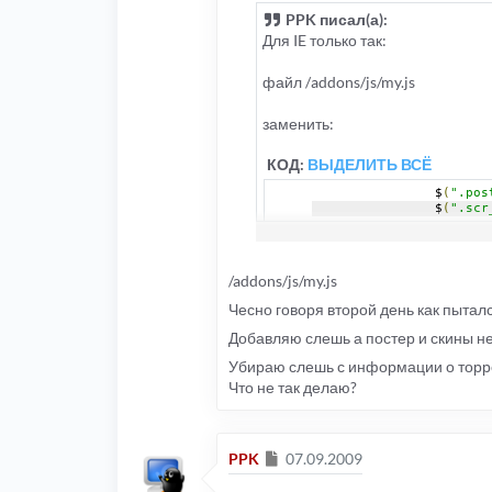
PPK писал(а):
Для IE только так:
файл /addons/js/my.js
заменить:
КОД:
ВЫДЕЛИТЬ ВСЁ
		$
(
".pos
		$
(
".scr
на
/addons/js/my.js
Чесно говоря второй день как пыталс
КОД:
ВЫДЕЛИТЬ ВСЁ
Добавляю слешь а постер и скины н
//$(".p
//$(".s
Убираю слешь с информации о торре
Что не так делаю?
соотв. постеры и скриншоты все
Сообщение
PPK
07.09.2009