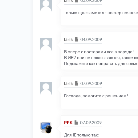
Lirik
03.09.2009
только щас заметил - постер появляет
Сообщение
Lirik
04.09.2009
В опере с постерами все в поряде!
В ИЕ7 они не показываются, также ка
Подскажите как поправить для совмес
Сообщение
Lirik
07.09.2009
Господа, помогите с решением!
Сообщение
PPK
07.09.2009
Для IE только так: