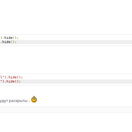
"
).
hide
();
).
hide
();
sl").hide();
l").hide();
удут раскрыты ..