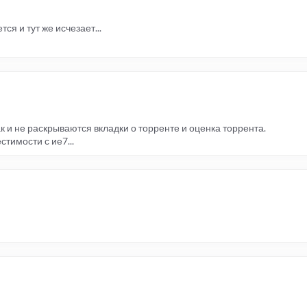
ся и тут же исчезает...
к и не раскрываются вкладки о торренте и оценка торрента.
тимости с ие7...