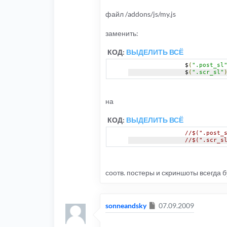
файл /addons/js/my.js
заменить:
КОД:
ВЫДЕЛИТЬ ВСЁ
		$
(
".post_sl
		$
(
".scr_sl"
на
КОД:
ВЫДЕЛИТЬ ВСЁ
//$(".post_
//$(".scr_s
соотв. постеры и скриншоты всегда б
Сообщение
sonneandsky
07.09.2009