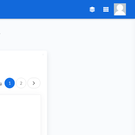
След.
1
2
й