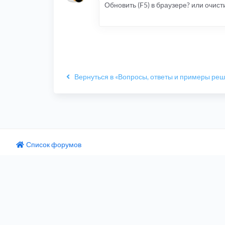
Обновить (F5) в браузере? или очисти
Вернуться в «Вопросы, ответы и примеры ре
Список форумов
одный текст
ните этот перевод
 отзыв поможет нам улучшить Google Переводчик