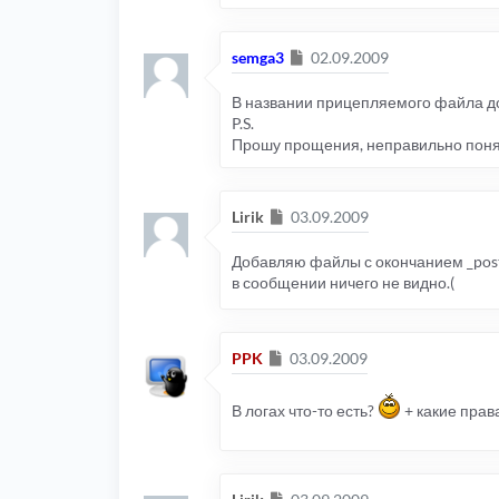
Сообщение
semga3
02.09.2009
В названии прицепляемого файла до
P.S.
Прошу прощения, неправильно понял
Сообщение
Lirik
03.09.2009
Добавляю файлы с окончанием _post
в сообщении ничего не видно.(
Сообщение
PPK
03.09.2009
В логах что-то есть?
+ какие права
Сообщение