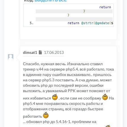
return
 str_rep
}
}
return
@strtr
(
@gmdate
(
$date_ca
Сообщение
dimsat1
17.06.2013
Спасибо, нужная весчь. Изначально ставил
трекер v.44 на сервере php5.4, всё работало, тока
в админке пару ошибок выскакивало.. пришлось
на сервер php5.3 поставить. А сча думаю, может
обновить php до последней версии, ошибки
выложить, а уважаемый PPK может поможет от
них избавиться
, если сам не соображу
На
php5.4 мне понравилась скорость работы и
отображения страниц, всё гораздо быстрее
работаить
... обновил php до 5.4.16-1, проблемм на