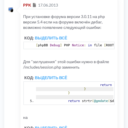
Сообщение
PPK
17.06.2013
При установке форума версии 3.0.11 на php
версии 5.4 если на форуме включён дебаг,
возможно появление следующей ошибки:
КОД:
ВЫДЕЛИТЬ ВСЁ
[
phpBB 
Debug
]
 PHP 
Notice
:
in
 file 
[
ROOT
]/
inclu
Для "заглушения" этой ошибки нужно в файле
/includes/session.php заменить
КОД:
ВЫДЕЛИТЬ ВСЁ
return
 str_rep
}
}
return
 strtr
(
@gmdate
(
$date_cac
на
КОД:
ВЫДЕЛИТЬ ВСЁ