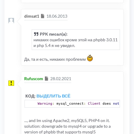
Сообщение
dimsat1
18.06.2013
PPK писал(а):
никаких ошибок кроме этой на phpbb 3.0.11
и php 5.4 я не увидел.
Да, та и есть, никаких проблемм
Сообщение
Rufuscom
28.02.2021
КОД:
ВЫДЕЛИТЬ ВСЁ
Warning
:
 mysql_connect
:
Client
 does 
not
 suppor
..., and Im using Apache2, mySQL5, PHP4 on it.
solution: downgrade to mysql4 or upgrade to a
version of phpbb that supports mysql5