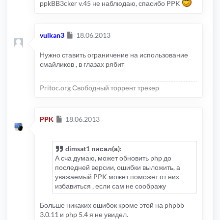
ppkBB3cker v.45 не наблюдаю, спасибо PPK
Сообщение
vulkan3
18.06.2013
Нужно ставить ограничение на использование
смайликов , в глазах рябит
Pritoc.org Свободный торрент трекер
Сообщение
PPK
18.06.2013
dimsat1 писал(а):
А сча думаю, может обновить php до
последней версии, ошибки выложить, а
уважаемый PPK может поможет от них
избавиться , если сам не соображу
Больше никаких ошибок кроме этой на phpbb
3.0.11 и php 5.4 я не увидел.