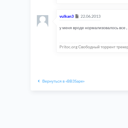
Сообщение
vulkan3
22.06.2013
у меня вроде нормализовалось все ,
Pritoc.org Свободный торрент треке
Вернуться в «BB3Sape»