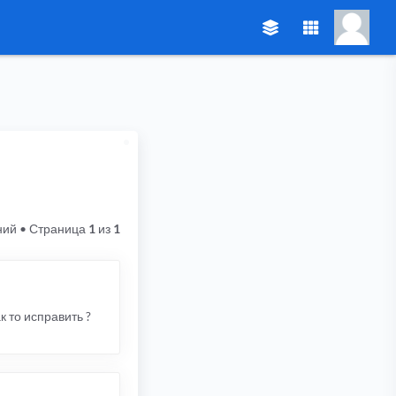
ний
• Страница
1
из
1
ак то исправить ?