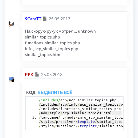
Сообщение
9CaraTT
25.05.2013
На скорую руку смотрел ... unknown
similar_topics.php
functions_similar_topics.php
info_acp_similar_topics.php
similar_topics.html
Сообщение
PPK
25.05.2013
КОД:
ВЫДЕЛИТЬ ВСЁ
/includes/
acp
/
acp_similar_topics
.
php
/
includes
/
acp
/
info
/
acp_similar_topics
.
php
/
includes
/
functions_similar_topics
.
php
/
adm
/
style
/
acp_similar_topics
.
html
/
language
/
ru
/
mods
/
info_acp_similar_topics
.
php
/
styles
/
prosilver
/
template
/
similar_topics
.
html
/
styles
/
subsilver2
/
template
/
similar_topics
.
htm