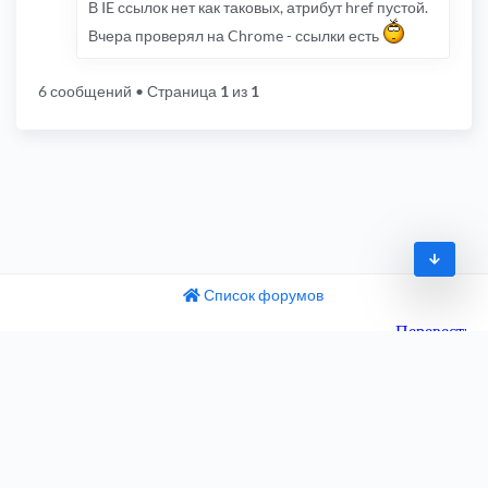
В IE ссылок нет как таковых, атрибут href пустой.
Вчера проверял на Chrome - ссылки есть
6 сообщений
• Страница
1
из
1
Список форумов
© 2009-2026
одный текст
ните этот перевод
Часовой пояс:
UTC+04:00
 отзыв поможет нам улучшить Google Переводчик