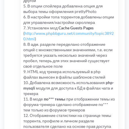
другой
5. В опции спойлера добавлена опция для
выбора темы оформления prettyPhoto
6. В настройки топа торрентов добавлены опции
для управления/настройки скроллера
7. Установлен мод
Cache Guests Pages
(
http://www.phpbbguru.net/community/topic3892
0.html
)
8. В адм. разделе переделано отображение
опций с множественными значениями, т.е. если
требуется указать несколько значений через
пробел, теперь для этих значений существует
своё отдельное поле
9. HTML код трекера используемый в php
файлах вынесен в файлы шаблонов стилей
10. Добавлена возможность использования
php-
mysqli
модуля для доступа к БД в файлах чата и
трекера
11. В моде
по*** темы
при отображении темы из
форума-трекера сделано отображение по***
тем только из форумов-трекеров
12. Отображение статистики на странице темы
торрента, профиле и личном разделе
пользователя сделано на основе прав доступа