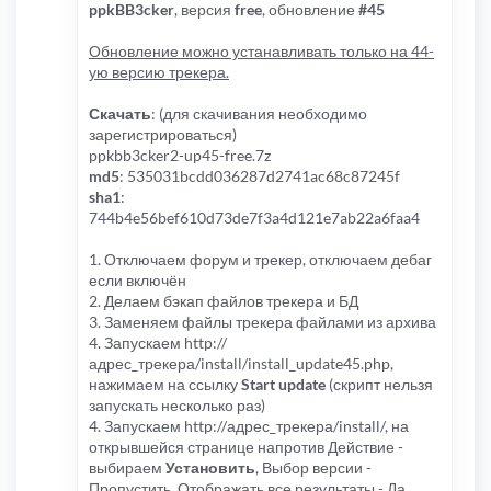
ppkBB3cker
, версия
free
, обновление
#45
Обновление можно устанавливать только на 44-
ую версию трекера.
Скачать
: (для скачивания необходимо
зарегистрироваться)
ppkbb3cker2-up45-free.7z
md5
: 535031bcdd036287d2741ac68c87245f
sha1
:
744b4e56bef610d73de7f3a4d121e7ab22a6faa4
1. Отключаем форум и трекер, отключаем дебаг
если включён
2. Делаем бэкап файлов трекера и БД
3. Заменяем файлы трекера файлами из архива
4. Запускаем http://
адрес_трекера/install/install_update45.php,
нажимаем на ссылку
Start update
(скрипт нельзя
запускать несколько раз)
4. Запускаем http://адрес_трекера/install/, на
открывшейся странице напротив Действие -
выбираем
Установить
, Выбор версии -
Пропустить, Отображать все результаты - Да,