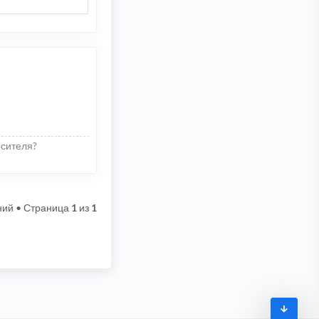
осителя?
ний
• Страница
1
из
1