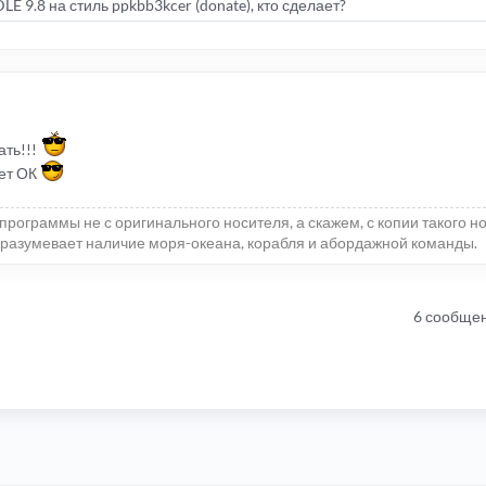
 9.8 на стиль ppkbb3kcer (donate), кто сделает?
ать!!!
дет ОК
программы не с оригинального носителя, а скажем, с копии такого н
 подразумевает наличие моря-океана, корабля и абордажной команды.
6 сообще