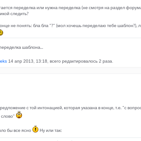
гается переделка или нужна переделка (не смотря на раздел форума
тикой следить?
онце не понять: бла бла "?" (мол хочешь переделаю тебе шаблон?), ли
переделка шаблона...
eeks
14 апр 2013, 13:18, всего редактировалось 2 раза.
редложение с той интонацией, которая указана в конце, т.е. "с вопр
е слово"
ыло бы все ясно
Ну или так: