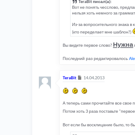
TeraBit писал(а):
Вот не понять чесслово, предла
нельзя хоть немного за грамма
Из-за вопросительного знака в к
(кто переделает мне шаблон?)
Нужна
Вы видите первое слово?
Последний раз редактировалось
Al
Сообщение
TeraBit
14.04.2013
А теперь сами прочитайте все свое п
Потом хоть 3 раза поставьте "перво
Вот если бы восклицание было, то б