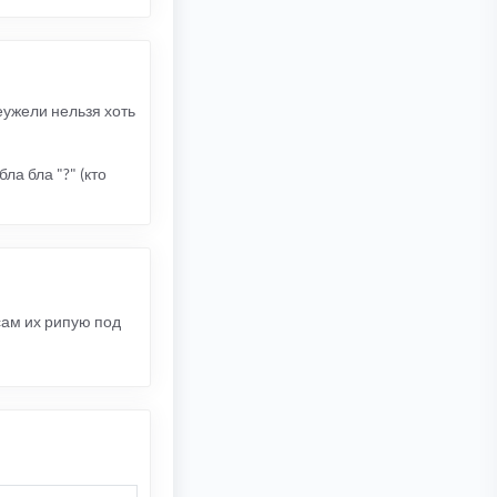
еужели нельзя хоть
ла бла "?" (кто
сам их рипую под