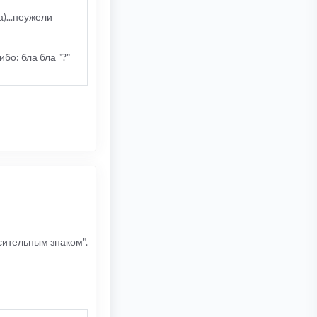
)...неужели
бо: бла бла "?"
осительным знаком".