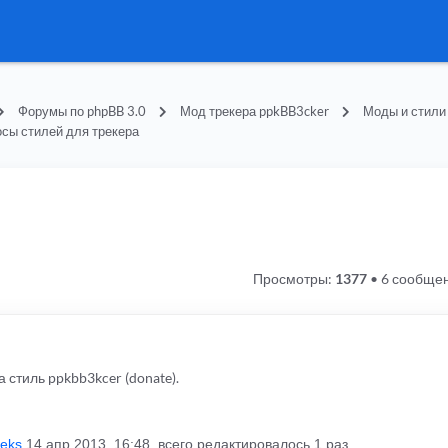
Форумы по phpBB 3.0
Мод трекера ppkBB3cker
Моды и стили
сы стилей для трекера
Просмотры:
1377
•
6 сообще
 стиль ppkbb3kcer (donate).
eeks
14 апр 2013, 16:48, всего редактировалось 1 раз.