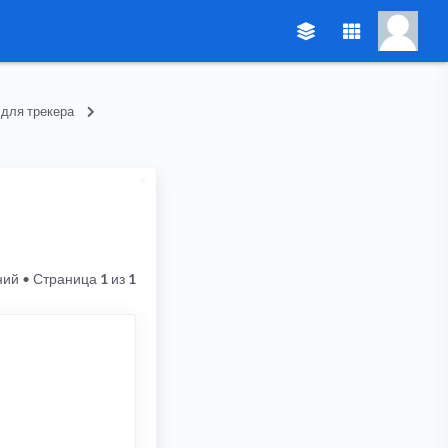
 для трекера
ний
• Страница
1
из
1