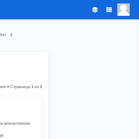
ker
ния
• Страница
1
из
1
ое впечатление.
це.