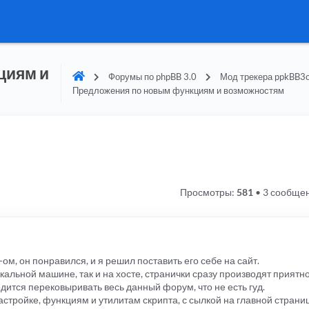
циям и
Форумы по phpBB 3.0
Мод трекера ppkBB3c
Предложения по новым функциям и возможностям
Просмотры:
581
•
3 сообще
ом, он понравился, и я решил поставить его себе на сайт.
окальной машине, так и на хосте, странички сразу производят приятн
дится перековыривать весь данный форум, что не есть гуд.
стройке, функциям и утилитам скрипта, с сылкой на главной страни