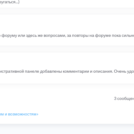
гаться...)
 форуму или здесь же вопросами, за повторы на форуме пока сильно
нистративной панеле добавлены комментарии и описания. Очень удоб
3 сообще
ям и возможностям»