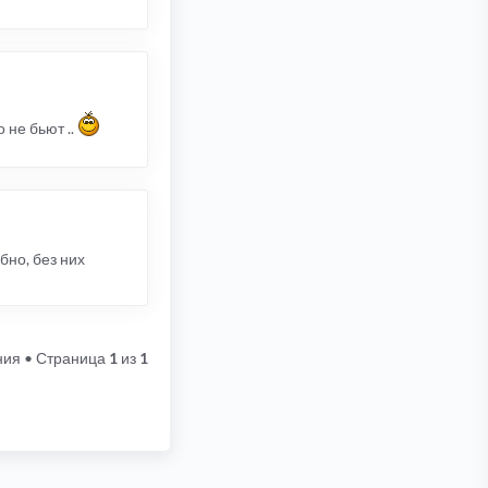
 не бьют ..
но, без них
ния
• Страница
1
из
1