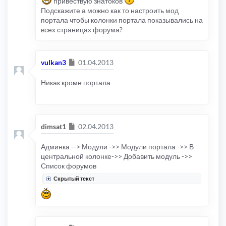
привествую знатоков
Подскажите а можно как то настроить мод
портала чтобы колонки портала показывались на
всех страницах форума?
Сообщение
vulkan3
01.04.2013
Никак кроме портала
Сообщение
dimsat1
02.04.2013
Админка --> Модули ->> Модули портала ->> В
центральной колонке->> Добавить модуль ->>
Список форумов
Скрытый текст