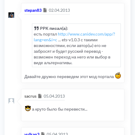
Сообщение
stepan83
02.04.2013
PPK писал(а):
есть портал
http://www.canidev.com/app/?
lang=en&i=c
... ets-v1.0.3 с такими
возможностями, если автор(ы) его не
забросят и будет русский перевод -
возможен переход на него или выбор в
виде альтернативы.
Давайте дружно переведем этот мод портала
Сообщение
sacrus
05.04.2013
а круто было бы перевести...
Сообщение
vulkan3
05.04.2013