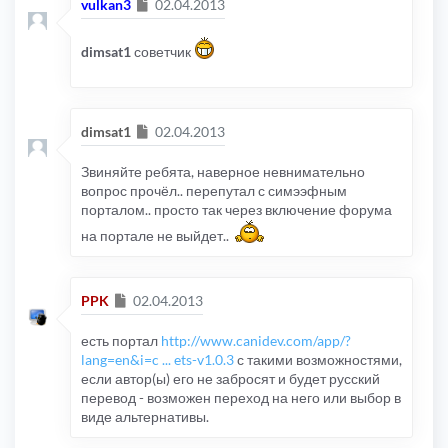
Сообщение
vulkan3
02.04.2013
dimsat1
советчик
Сообщение
dimsat1
02.04.2013
Звиняйте ребята, наверное невнимательно
вопрос прочёл.. перепутал с симээфным
порталом.. просто так через включение форума
на портале не выйдет..
Сообщение
PPK
02.04.2013
есть портал
http://www.canidev.com/app/?
lang=en&i=c ... ets-v1.0.3
с такими возможностями,
если автор(ы) его не забросят и будет русский
перевод - возможен переход на него или выбор в
виде альтернативы.