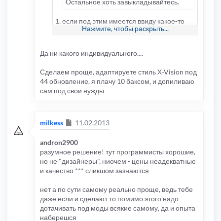
Остальное хоть завыкладывайтесь.
1. если под этим имеется ввиду какое-то
Нажмите, чтобы раскрыть...
индивидуальное оформление стиля или
его блоков - это одно, если это просто
"часть" стиля которая была сделана, а
Да ни какого индивидуального....
остальное ещё нет - это другое, я при
переделке стиля даже если уже есть
Сделаем проще, адаптируете стиль X-Vision под
частично переделанный стиль, всё равно
44 обновление, я плачу 10 баксом, и допиливаю
беру чистый, часто легче сделать самому
сам под свои нужды
всё и с нуля, чем проверять чужую работу и
доделывать/переделывать.
2. когда кто-то делает стиль под заказ, я
Сообщение
milkess
11.02.2013
сомневаюсь, что потом он выкладывает его
для всех (кроме варианта когда заказчик
andron2900
это сам разрешает), кто потом будет что-то
разумное решение! тут программисты хорошие,
заказывать у такого человека?
но не "дизайнеры", ниочем - цены неадекватные
и качество *** сликшом зазнаются
нет а по сути самому реально проще, ведь тебе
даже если и сделают то помимо этого надо
дотачивать под моды всякие самому, да и опыта
наберешся