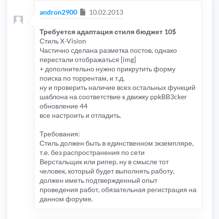
Сообщение
andron2900
10.02.2013
Требуется адаптация стиля бюджет 10$
Стиль X-Vision
Частично сделана разметка постов, однако
перестали отображаться [img]
+ дополнительно нужно прикрутить форму
поиска по торрентам, и т.д.
ну и проверить наличие всех остальных функций
шаблона на соответствие к движку ppkBB3cker
обновление 44
все настроить и отладить.
Требования:
Стиль должен быть в единственном экземпляре,
т.е. без распространения по сети
Верстальщик или рипер, ну в смысле тот
человек, который будет выполнять работу,
должен иметь подтвержденный опыт
проведения работ, обязательная регистрация на
данном форуме.