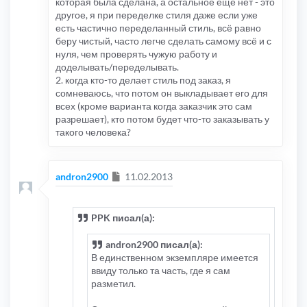
которая была сделана, а остальное ещё нет - это
другое, я при переделке стиля даже если уже
есть частично переделанный стиль, всё равно
беру чистый, часто легче сделать самому всё и с
нуля, чем проверять чужую работу и
доделывать/переделывать.
2. когда кто-то делает стиль под заказ, я
сомневаюсь, что потом он выкладывает его для
всех (кроме варианта когда заказчик это сам
разрешает), кто потом будет что-то заказывать у
такого человека?
Сообщение
andron2900
11.02.2013
PPK писал(а):
andron2900 писал(а):
В единственном экземпляре имеется
ввиду только та часть, где я сам
разметил.