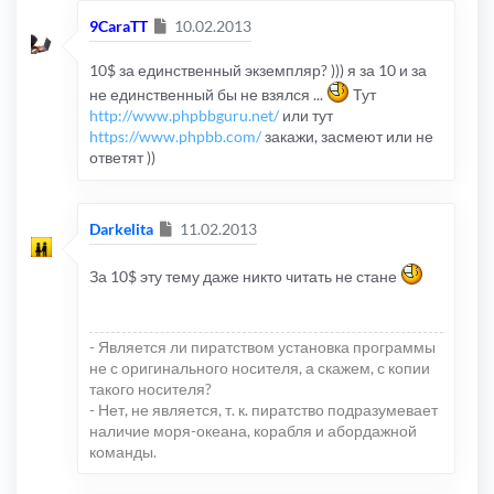
Сообщение
9CaraTT
10.02.2013
10$ за единственный экземпляр? ))) я за 10 и за
не единственный бы не взялся ...
Тут
http://www.phpbbguru.net/
или тут
https://www.phpbb.com/
закажи, засмеют или не
ответят ))
Сообщение
Darkelita
11.02.2013
За 10$ эту тему даже никто читать не стане
- Является ли пиратством установка программы
не с оригинального носителя, а скажем, с копии
такого носителя?
- Нет, не является, т. к. пиратство подразумевает
наличие моря-океана, корабля и абордажной
команды.