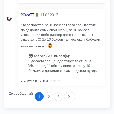
Сообщение
9CaraTT
11.02.2013
Кто зазнаётся, за 10 баксов глаза свои портить?
Да дедайте сами свои шабы, за 10 баксов
уважающий себя риппер даже ftp не станет
открывать ))) За 10 баксов иди молоко у бабушки
купи на рыеке ))
andron2900 писал(а):
Сделаем проще, адаптируете стиль X-
Vision под 44 обновление, я плачу 10
баксом, и допиливаю сам под свои нужды
угу, руки в ноги и пили ))
26 сообщений
След.
1
2
3