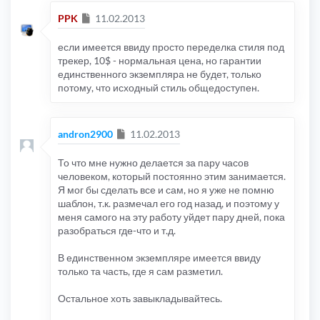
Сообщение
PPK
11.02.2013
если имеется ввиду просто переделка стиля под
трекер, 10$ - нормальная цена, но гарантии
единственного экземпляра не будет, только
потому, что исходный стиль общедоступен.
Сообщение
andron2900
11.02.2013
То что мне нужно делается за пару часов
человеком, который постоянно этим занимается.
Я мог бы сделать все и сам, но я уже не помню
шаблон, т.к. размечал его год назад, и поэтому у
меня самого на эту работу уйдет пару дней, пока
разобраться где-что и т.д.
В единственном экземпляре имеется ввиду
только та часть, где я сам разметил.
Остальное хоть завыкладывайтесь.