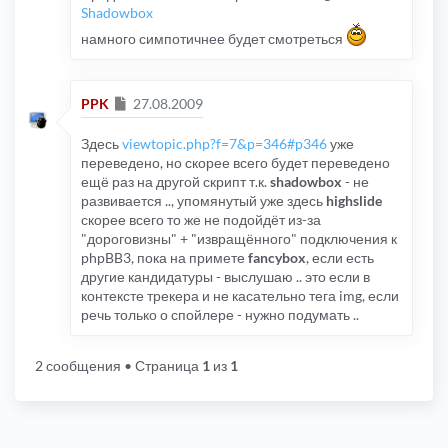
Shadowbox
намного симпотичнее будет смотреться
Сообщение
PPK
27.08.2009
Здесь
viewtopic.php?f=7&p=346#p346
уже
переведено, но скорее всего будет переведено
ещё раз на другой скрипт т.к.
shadowbox
- не
развивается .., упомянутый уже здесь
highslide
скорее всего то же не подойдёт из-за
"дороговизны" + "извращённого" подключения к
phpBB3, пока на примете
fancybox
, если есть
другие кандидатуры - выслушаю .. это если в
контексте трекера и не касательно тега img, если
речь только о спойлере - нужно подумать ..
2 сообщения
• Страница
1
из
1