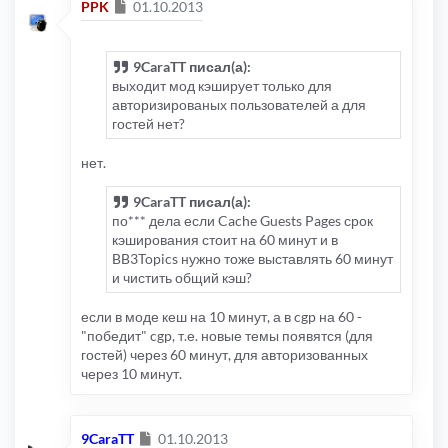
Сообщение
PPK
01.10.2013
9CaraTT писал(а):
выходит мод кэширует только для
авторизированых пользователей а для
гостей нет?
нет.
9CaraTT писал(а):
по*** дела если Cache Guests Pages срок
кэширования стоит на 60 минут и в
BB3Topics нужно тоже выставлять 60 минут
и чистить общий кэш?
если в моде кеш на 10 минут, а в cgp на 60 -
"победит" cgp, т.е. новые темы появятся (для
гостей) через 60 минут, для авторизованных
через 10 минут.
Сообщение
9CaraTT
01.10.2013