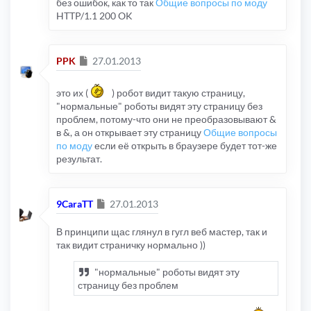
без ошибок, как то так
Общие вопросы по моду
HTTP/1.1 200 OK
Сообщение
PPK
27.01.2013
это их (
) робот видит такую страницу,
"нормальные" роботы видят эту страницу без
проблем, потому-что они не преобразовывают &
в &, а он открывает эту страницу
Общие вопросы
по моду
если её открыть в браузере будет тот-же
результат.
Сообщение
9CaraTT
27.01.2013
В принципи щас глянул в гугл веб мастер, так и
так видит страничку нормально ))
"нормальные" роботы видят эту
страницу без проблем