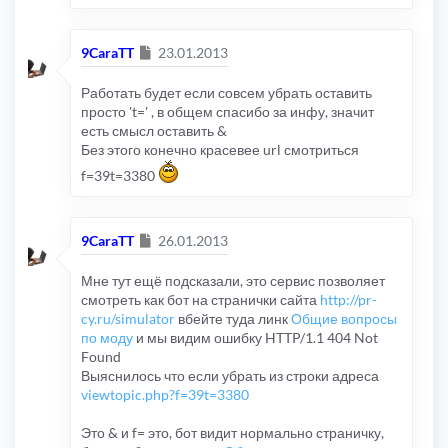
Сообщение
9CaraTT
23.01.2013
Работать будет если совсем убрать оставить
просто 't=' , в общем спасибо за инфу, значит
есть смысл оставить &
Без этого конечно красевее url смотриться
f=39t=3380
Сообщение
9CaraTT
26.01.2013
Мне тут ещё подсказали, это сервис позволяет
смотреть как бот на странички сайта
http://pr-
cy.ru/simulator
вбейте туда линк
Общие вопросы
по моду
и мы видим ошибку HTTP/1.1 404 Not
Found
Выяснилось что если убрать из строки адреса
viewtopic.php?f=39t=3380
Это & и f= это, бот видит нормально страничку,