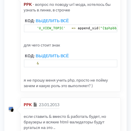
PPK
- вопрос по поводу url мода, хотелось бы
узнать в линке, в строчке
КОД:
ВЫДЕЛИТЬ ВСЁ
'U_VIEW_TOPIC'
=>
 append_sid
(
"{$phpbb_root_p
для чего стоит знак
КОД:
ВЫДЕЛИТЬ ВСЁ
&
я не прошу меня учить php, просто не пойму
зачем и какую роль это выполняет? )
Сообщение
PPK
23.01.2013
если ставить & вместо & работать будет, но
браузеры и всякие html-валидаторы будут
ругаться на это ..