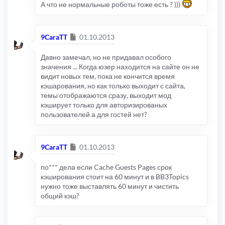
А что не нормальные роботы тоже есть ? )))
Сообщение
9CaraTT
01.10.2013
Давно замечал, но не придавал особого
значения ... Когда юзер находится на сайте он не
видит новых тем, пока не кончится время
кэшарования, но как только выходит с сайта,
темы отображаются сразу, выходит мод
кэширует только для авторизированых
пользователей а для гостей нет?
Сообщение
9CaraTT
01.10.2013
по*** дела если Cache Guests Pages срок
кэширования стоит на 60 минут и в BB3Topics
нужно тоже выставлять 60 минут и чистить
общий кэш?