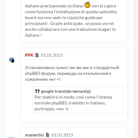
italiano precisamnete siciliano
vorrei capire
come funziona l'installazione di questa splendita
board ma non vedo le classiche guide per
principianti . Grazie anticipate , se posso vorrei
anche collaborare con una traduzione magari in
italiano !
Сообщение
PPK
01.01.2013
Устанавливать нужно так-же как и стандартный
phpBB3 форум, перевода на итальянский к
сожалению нет =)
google translate писал(а):
Per stabilire in modo, così come l'istanza
normale phpBB3, tradotto in italiano,
purtroppo, non =)
Сообщение
masterbiz
01.01.2013