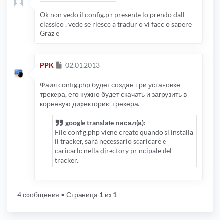
Ok non vedo il config.ph presente lo prendo dall
classico , vedo se riesco a tradurlo vi faccio sapere
Grazie
Сообщение
PPK
02.01.2013
Файл config.php будет создан при установке
трекера, его нужно будет скачать и загрузить в
корневую директорию трекера.
google translate писал(а):
File config.php viene creato quando si installa
il tracker, sarà necessario scaricare e
caricarlo nella directory principale del
tracker.
4 сообщения
• Страница
1
из
1