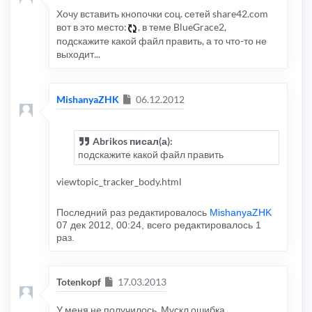
Хочу вставить кнопочки соц. сетей share42.com
вот в это место:
, в теме BlueGrace2,
подскажите какой файл править, а то что-то не
выходит...
Сообщение
MishanyaZHK
06.12.2012
Abrikos писал(а):
подскажите какой файл править
viewtopic_tracker_body.html
Последний раз редактировалось
MishanyaZHK
07 дек 2012, 00:24, всего редактировалось 1
раз.
Сообщение
Totenkopf
17.03.2013
У меня не получилось. Мускл ошибка...