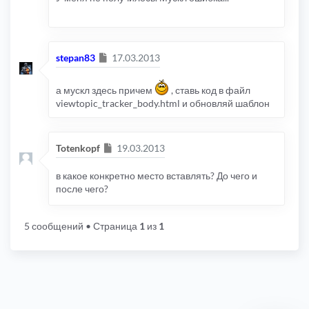
Сообщение
stepan83
17.03.2013
а мускл здесь причем
, ставь код в файл
viewtopic_tracker_body.html и обновляй шаблон
Сообщение
Totenkopf
19.03.2013
в какое конкретно место вставлять? До чего и
после чего?
5 сообщений
• Страница
1
из
1