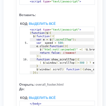
<script
type
=
"text/javascript"
>
Вставить:
КОД:
ВЫДЕЛИТЬ ВСЁ
<script
type
=
"text/javascript"
>
(
function
(
$
){
  $
(
function
(){
var
 e 
=
 $
(
".scrollTop"
);
var
  speed 
=
500
;
    e
.
click
(
function
(){
      $
(
"html:not(:animated)"
+(
!
$
.
browser
.
op
return
false
;
//важно! 
});
function
 show_scrollTop
(){
(
 $
(
window
).
scrollTop
()>
300
)
?
 e
.
fadeIn
}
    $
(
window
).
scroll
(
function
(){
show_scrollTo
});
})(
jQuery
)
</script>
Открыть:
overall_footer.html
До:
КОД:
ВЫДЕЛИТЬ ВСЁ
</body>