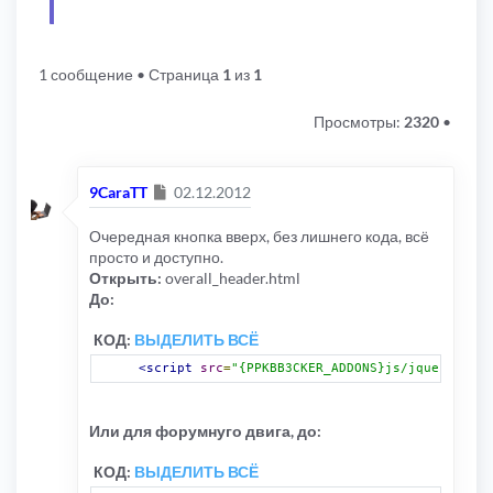
1 сообщение
• Страница
1
из
1
Просмотры:
2320
•
Сообщение
9CaraTT
02.12.2012
Очередная кнопка вверх, без лишнего кода, всё
просто и доступно.
Открыть:
overall_header.html
До:
КОД:
ВЫДЕЛИТЬ ВСЁ
<script
src
=
"{PPKBB3CKER_ADDONS}js/jquery-min.
Или для форумнуго двига, до:
КОД:
ВЫДЕЛИТЬ ВСЁ