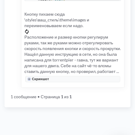
left
:
47
%;
opacity
:
0.6
;
position
:
fixed
;
Кнопку пихаем сюда
width
:
45px
;
\styles\ваш_стиль\theme\images и
z
-
index
:
2000
;
}
переименовываем если надо.
/* Кнопка вверх end */
Расположение и размер кнопки регулирум
руками, так же руками можно отрегулировать
скорость появления кнопки и скорость прокрутки.
Нащёл данную инструкцию в сети, но она была
написана для torrentpier - гавна, тут же вариант
для нашего двига. Себе на сайт чё-то вломы
ставить данную кнопку, но проверил, работает ...
Скриншот
1 сообщение
• Страница
1
из
1