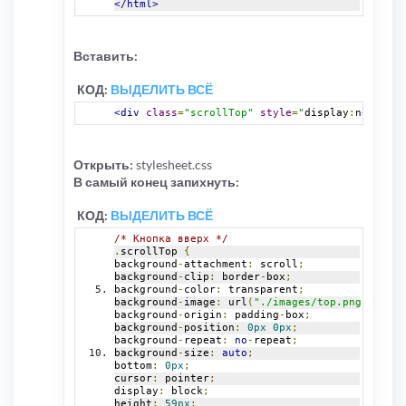
</html>
Вставить:
КОД:
ВЫДЕЛИТЬ ВСЁ
<div
class
=
"scrollTop"
style
=
"
display
:
none
;
"
><
Открыть:
stylesheet.css
В самый конец запихнуть:
КОД:
ВЫДЕЛИТЬ ВСЁ
/* Кнопка вверх */
.
scrollTop 
{
background
-
attachment
:
 scroll
;
background
-
clip
:
 border
-
box
;
background
-
color
:
 transparent
;
background
-
image
:
 url
(
"./images/top.png"
);
background
-
origin
:
 padding
-
box
;
background
-
position
:
0px
0px
;
background
-
repeat
:
no
-
repeat
;
background
-
size
:
auto
;
bottom
:
0px
;
cursor
:
 pointer
;
display
:
 block
;
height
:
59px
;