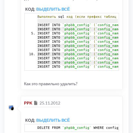
КОД:
ВЫДЕЛИТЬ ВСЁ
Выполнить
 sql 
код
(если
префикс
таблиц
не
 phpb
INSERT INTO 
`phpbb_config`
(
`config_name`
,
`co
INSERT INTO 
`phpbb_config`
(
`config_name`
,
`co
INSERT INTO 
`phpbb_config`
(
`config_name`
,
`co
INSERT INTO 
`phpbb_config`
(
`config_name`
,
`co
INSERT INTO 
`phpbb_config`
(
`config_name`
,
`co
INSERT INTO 
`phpbb_config`
(
`config_name`
,
`co
INSERT INTO 
`phpbb_config`
(
`config_name`
,
`co
INSERT INTO 
`phpbb_config`
(
`config_name`
,
`co
INSERT INTO 
`phpbb_config`
(
`config_name`
,
`co
INSERT INTO 
`phpbb_config`
(
`config_name`
,
`co
INSERT INTO 
`phpbb_config`
(
`config_name`
,
`co
Как это правильно удалить?
Сообщение
PPK
25.11.2012
КОД:
ВЫДЕЛИТЬ ВСЁ
DELETE FROM 
`phpbb_config`
 WHERE config_name I