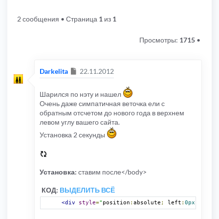
2 сообщения
• Страница
1
из
1
Просмотры:
1715
•
Сообщение
Darkelita
22.11.2012
Шарился по нэту и нашел
Очень даже симпатичная веточка ели с
обратным отсчетом до нового года в верхнем
левом углу вашего сайта.
Установка 2 секунды
Установка:
ставим после</body>
КОД:
ВЫДЕЛИТЬ ВСЁ
<div
style
=
"
position
:
absolute
;
 left
:
0px
;
 top
:
0