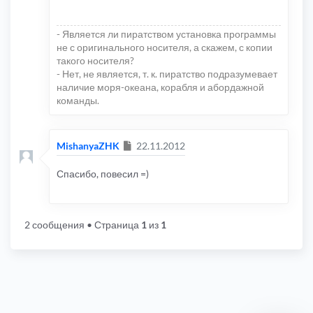
- Является ли пиратством установка программы
не с оригинального носителя, а скажем, с копии
такого носителя?
- Нет, не является, т. к. пиратство подразумевает
наличие моря-океана, корабля и абордажной
команды.
Сообщение
MishanyaZHK
22.11.2012
Спасибо, повесил =)
2 сообщения
• Страница
1
из
1